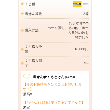
toto
くじ種
当せん等級
2等
おまかせtoto
ホーム勝ち、その他、ホー
購入方法
ム負けの数を
設定した
くじ購入予
10,000円
算
くじ購入期
7年
間
当せん者：
さとけん
さんの声
【今のお気持ちをひとことお願いしま
す！】
最高!!
【当せん金は何に使うご予定ですか？】
未定