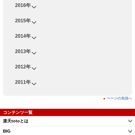
2016年
2015年
2014年
2013年
2012年
2011年
ページの先頭へ
コンテンツ一覧
楽天totoとは
BIG