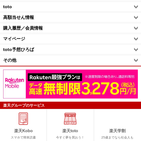
toto
高額当せん情報
購入履歴／会員情報
マイページ
toto予想ひろば
その他
楽天グループのサービス
楽天Kobo
楽天toto
楽天学割
スマホで簡単読書
今すぐ夢を買おう！
25歳までなら社会人も