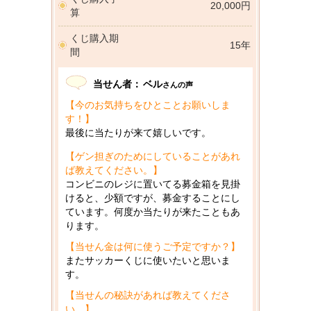
20,000円
算
くじ購入期
15年
間
当せん者：
ベル
さんの声
【今のお気持ちをひとことお願いしま
す！】
最後に当たりが来て嬉しいです。
【ゲン担ぎのためにしていることがあれ
ば教えてください。】
コンビニのレジに置いてる募金箱を見掛
けると、少額ですが、募金することにし
ています。何度か当たりが来たこともあ
ります。
【当せん金は何に使うご予定ですか？】
またサッカーくじに使いたいと思いま
す。
【当せんの秘訣があれば教えてくださ
い。】