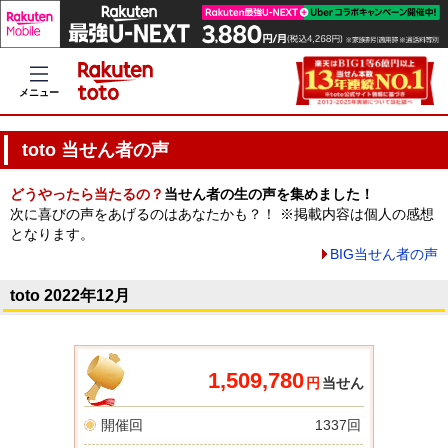
メニュー
toto 当せん者の声
どうやったら当たるの？
当せん者の生の声を集めました！
次に喜びの声をあげるのはあなたかも？！ ※掲載内容は個人の感想
となります。
BIG当せん者の声
toto 2022年12月
1,509,780
円
当せん
開催回
1337回