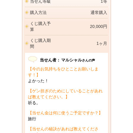
当せん等級
1等
購入方法
通常購入
くじ購入予
20,000円
算
くじ購入期
1ヶ月
間
当せん者：
マルシャル
さんの声
【今のお気持ちをひとことお願いしま
す！】
よかった！
【ゲン担ぎのためにしていることがあれ
ば教えてください。】
祈る。
【当せん金は何に使うご予定ですか？】
旅行
【当せんの秘訣があれば教えてくださ