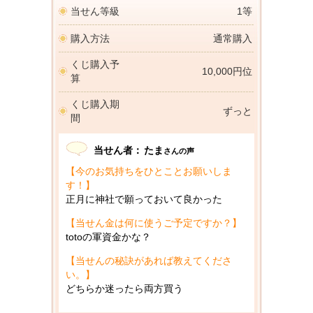
当せん等級
1等
購入方法
通常購入
くじ購入予
10,000円位
算
くじ購入期
ずっと
間
当せん者：
たま
さんの声
【今のお気持ちをひとことお願いしま
す！】
正月に神社で願っておいて良かった
【当せん金は何に使うご予定ですか？】
totoの軍資金かな？
【当せんの秘訣があれば教えてくださ
い。】
どちらか迷ったら両方買う