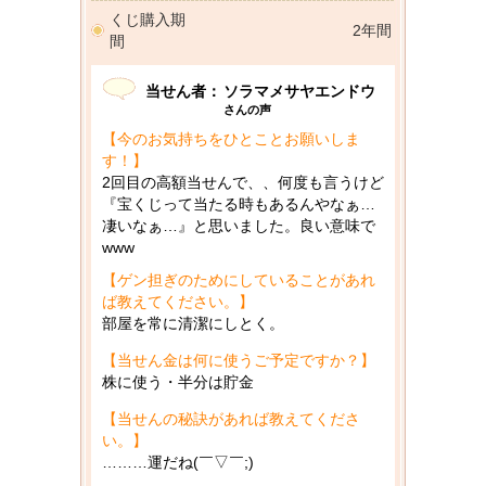
くじ購入期
2年間
間
当せん者：
ソラマメサヤエンドウ
さんの声
【今のお気持ちをひとことお願いしま
す！】
2回目の高額当せんで、、何度も言うけど
『宝くじって当たる時もあるんやなぁ…
凄いなぁ…』と思いました。良い意味で
www
【ゲン担ぎのためにしていることがあれ
ば教えてください。】
部屋を常に清潔にしとく。
【当せん金は何に使うご予定ですか？】
株に使う・半分は貯金
【当せんの秘訣があれば教えてくださ
い。】
………運だね(￣▽￣;)