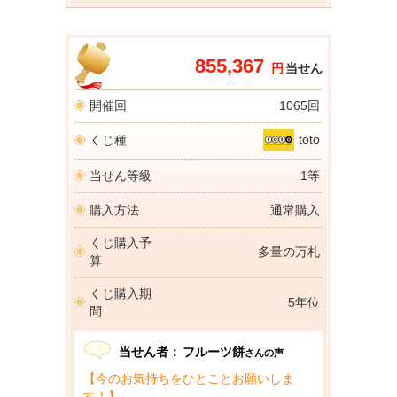
855,367
円
当せん
開催回
1065回
toto
くじ種
当せん等級
1等
購入方法
通常購入
くじ購入予
多量の万札
算
くじ購入期
5年位
間
当せん者：
フルーツ餅
さんの声
【今のお気持ちをひとことお願いしま
す！】