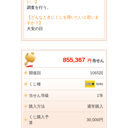
い。】
調査を行う。
【どんなときにくじを買いたいと思いま
すか？】
大安の日
855,367
円
当せん
開催回
1065回
toto
くじ種
当せん等級
1等
購入方法
通常購入
くじ購入予
30,000円
算