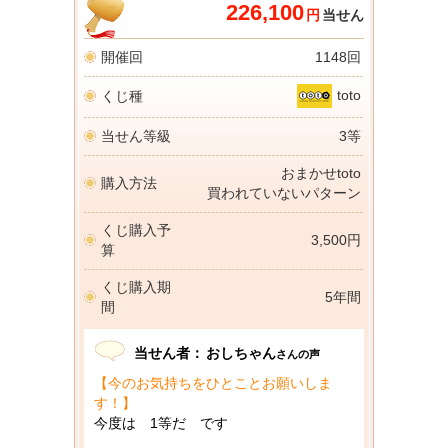
226,100
円
当せん
開催回
1148回
toto
くじ種
当せん等級
3等
おまかせtoto
購入方法
買われていないパターン
くじ購入予
3,500円
算
くじ購入期
5年間
間
当せん者：
おしちゃん
さんの声
【今のお気持ちをひとことお願いしま
す！】
今度は 1等だ です