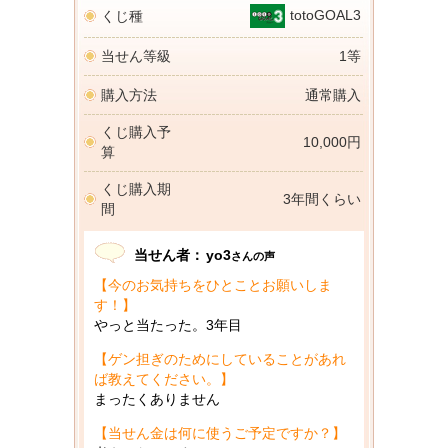
totoGOAL3
くじ種
当せん等級
1等
購入方法
通常購入
くじ購入予
10,000円
算
くじ購入期
3年間くらい
間
当せん者：
yo3
さんの声
【今のお気持ちをひとことお願いしま
す！】
やっと当たった。3年目
【ゲン担ぎのためにしていることがあれ
ば教えてください。】
まったくありません
【当せん金は何に使うご予定ですか？】