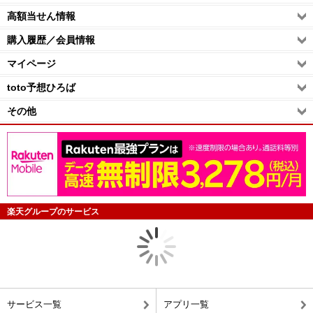
高額当せん情報
購入履歴／会員情報
マイページ
toto予想ひろば
その他
楽天グループのサービス
楽天Kobo
楽天toto
楽天学割
スマホで簡単読書
今すぐ夢を買おう！
25歳までなら社会人も