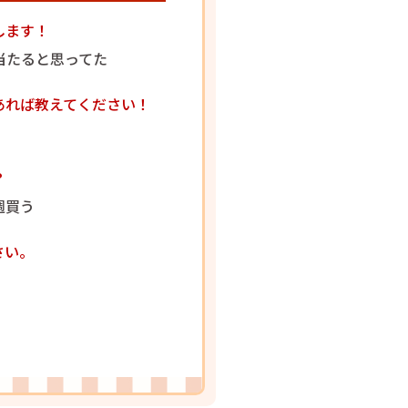
します！
当たると思ってた
あれば教えてください！
？
週買う
さい。