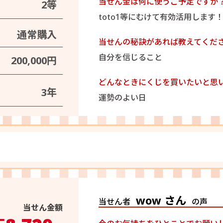
当せん金は何に使うご予定ですか
2等
toto1等にむけて有効活用します
通常購入
当せんの秘訣があれば教えてくだ
自分を信じること
200,000円
どんなときにくじを買いたいと思
3年
運勢のよい日
wow さん
当せん者
の声
当せん金額