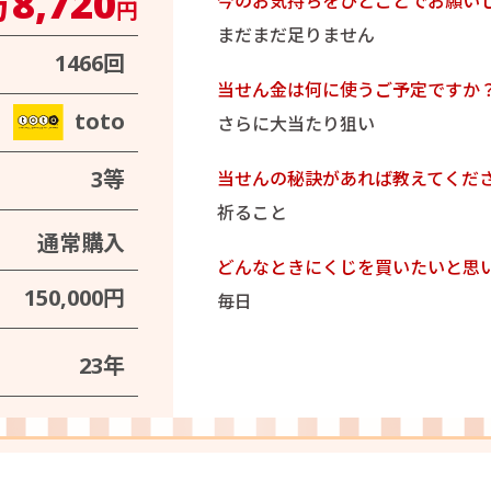
8,720
万
今のお気持ちをひとことでお願い
円
まだまだ足りません
1466回
当せん金は何に使うご予定ですか
toto
さらに大当たり狙い
3等
当せんの秘訣があれば教えてくだ
祈ること
通常購入
どんなときにくじを買いたいと思
150,000円
毎日
23年