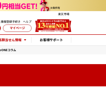
楽天市場
人情報登録手続き
ヘルプ
マイページ
高額当せん情報
お客様サポート
toONEコラム