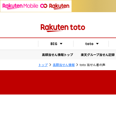
BIG
toto
高額当せん情報トップ
楽天グループ当せん記録
トップ
高額当せん情報
toto 当せん者の声