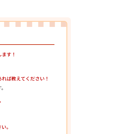
します！
あれば教えてください！
す。
？
さい。