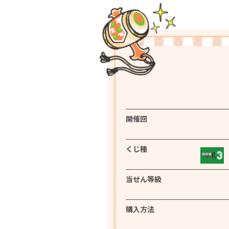
開催回
くじ種
当せん等級
購入方法