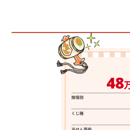
48
開催回
くじ種
当せん等級