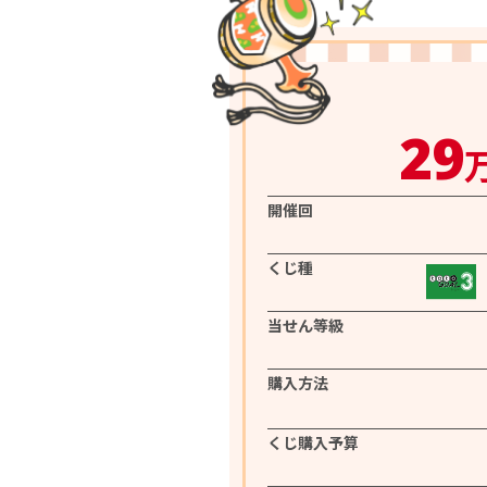
29
開催回
くじ種
当せん等級
購入方法
くじ購入予算