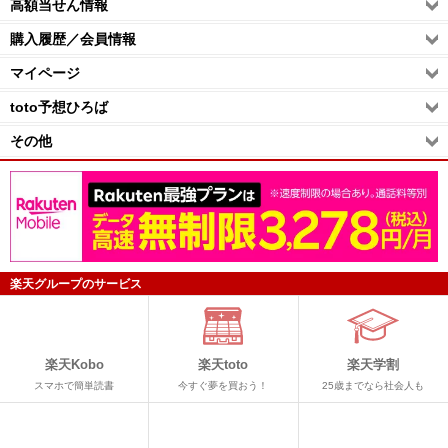
高額当せん情報
購入履歴／会員情報
マイページ
toto予想ひろば
その他
楽天グループのサービス
楽天Kobo
楽天toto
楽天学割
スマホで簡単読書
今すぐ夢を買おう！
25歳までなら社会人も