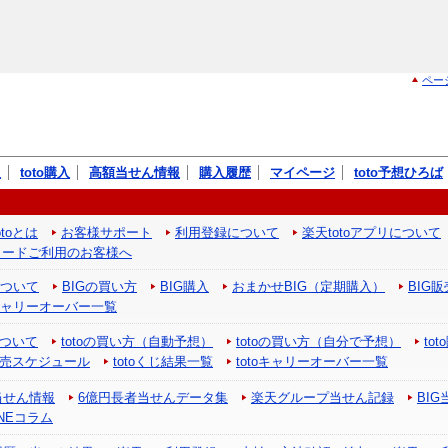
ペー
入
toto購入
高額当せん情報
購入履歴
マイページ
toto予想ひろば
otoとは
お客様サポート
利用登録について
楽天totoアプリについて
カードご利用のお客様へ
について
BIGの買い方
BIG購入
おまかせBIG（定期購入）
BIG
キャリーオーバー一覧
oについて
totoの買い方（自動予想）
totoの買い方（自分で予想）
tot
o販売スケジュール
totoくじ結果一覧
totoキャリーオーバー一覧
当せん情報
6億円長者当せんデータ集
楽天グループ当せん記録
BI
ONEコラム