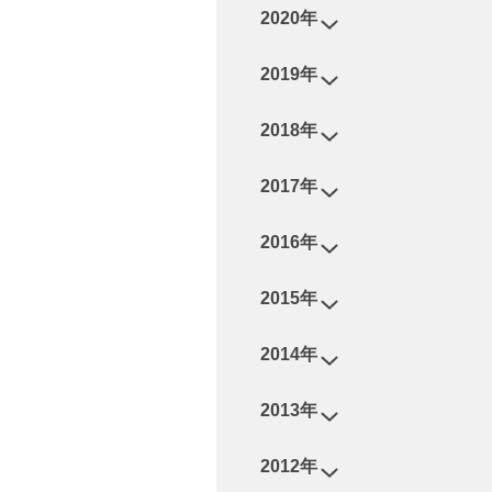
2020年
2019年
2018年
2017年
2016年
2015年
2014年
2013年
2012年