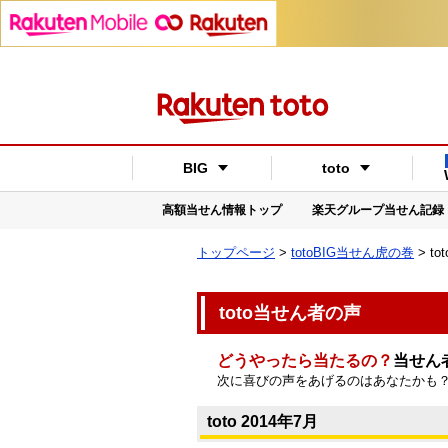
BIG
toto
高額当せん情報トップ
楽天グループ当せん記録
トップページ
>
totoBIG当せん虎の巻
> t
toto当せん者の声
どうやったら当たるの？
当せん
次に喜びの声をあげるのはあなたかも
toto 2014年7月