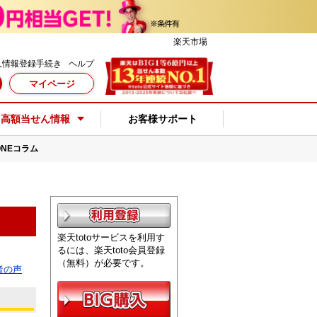
楽天市場
人情報登録手続き
ヘルプ
マイページ
高額当せん情報
お客様サポート
oONEコラム
楽天totoサービスを利用す
るには、楽天toto会員登録
（無料）が必要です。
者の声