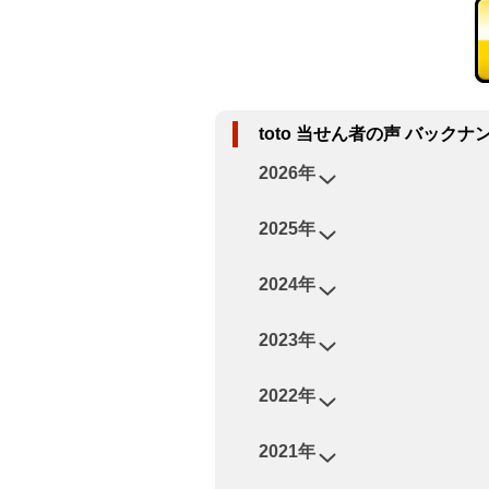
toto 当せん者の声 バックナ
2026年
2025年
2024年
2023年
2022年
2021年