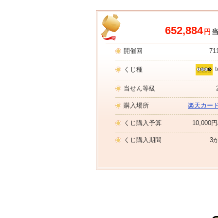
652,884
円
開催回
71
t
くじ種
当せん等級
購入場所
楽天カー
くじ購入予算
10,000
くじ購入期間
3