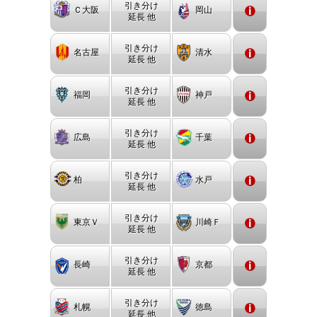
引き分け
Ｃ大阪
岡山
延長 他
引き分け
名古屋
清水
延長 他
引き分け
福岡
神戸
延長 他
引き分け
広島
千葉
延長 他
引き分け
柏
水戸
延長 他
引き分け
東京Ｖ
川崎Ｆ
延長 他
引き分け
長崎
京都
延長 他
引き分け
札幌
徳島
延長 他