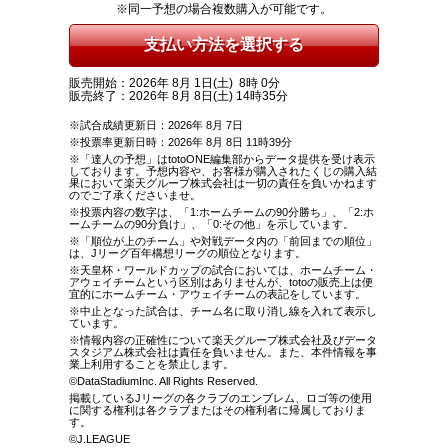
※同一予想の場合複数購入が可能です。
販売開始：2026年 8月 1日(土) 8時 0分
販売終了：2026年 8月 8日(土) 14時35分
※試合成績更新日：2026年 8月 7日
※投票率更新日時：2026年 8月 8日 11時39分
※「達人の予想」はtotoONE編集部からデータ提供を受け表示
しております。予想内容や、お客様が購入されたくじの購入結
果において楽天グループ株式会社は一切の責任を負いかねます
のでご了承くださいませ。
※投票内容の数字は、「1:ホームチームの90分勝ち」、「2:ホ
ームチームの90分負け」、「0:その他」を示しています。
※「順位が上のチーム」や対戦データ内の「前回までの順位」
は、Jリーグ百年構想リーグの順位となります。
※天皇杯・ワールドカップの試合においては、ホームチーム・
アウェイチームという区別はありませんが、totoの販売上は便
宜的にホームチーム・アウェイチームの表記をしています。
※中止となった試合は、チーム名に取り消し線を入れて表示し
ています。
※情報内容の正確性について楽天グループ株式会社及びデータ
スタジアム株式会社は責任を負いません。また、本件情報を事
業上利用することを禁止します。
©DataStadiumInc. All Rights Reserved.
掲載しているJリーグの各クラブのエンブレム、ロゴ等の使用
に関する権利は各クラブまたはその権利者に帰属しておりま
す。
©J.LEAGUE