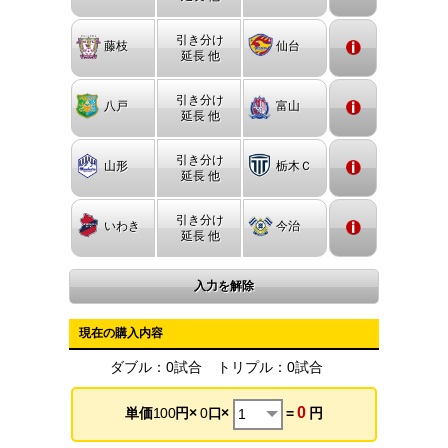
引き分け
藤枝
仙台
延長 他
引き分け
八戸
富山
延長 他
引き分け
山形
栃木Ｃ
延長 他
引き分け
いわき
今治
延長 他
入力を解除
現在の購入内容
ダブル：
0
試合
トリプル：
0
試合
0
単価
100
円×
0
口×
=
円