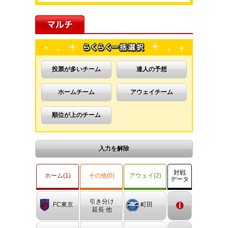
投票が多いチーム
達人の予想
ホームチーム
アウェイチーム
順位が上のチーム
入力を解除
対戦
ホーム(1)
その他(0)
アウェイ(2)
データ
引き分け
FC東京
町田
延長 他