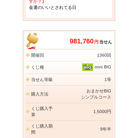
すか？】
金運のいいとされてる日
981,760
円
当せん
開催回
1360回
mini BIG
くじ種
当せん等級
1等
おまかせBIG
購入方法
シンプルコース
くじ購入予
1,5000円
算
くじ購入期
9年半
間