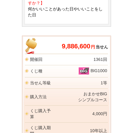
すか？】
何かいいことがあった日やいいことをし
た日
9,886,600
円
当せん
開催回
1361回
BIG1000
くじ種
当せん等級
1等
おまかせBIG
購入方法
シンプルコース
くじ購入予
4,000円
算
くじ購入期
10年以上