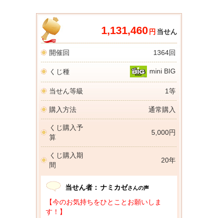
1,131,460
円
当せん
開催回
1364回
mini BIG
くじ種
当せん等級
1等
購入方法
通常購入
くじ購入予
5,000円
算
くじ購入期
20年
間
当せん者：
ナミカゼ
さんの声
【今のお気持ちをひとことお願いしま
す！】