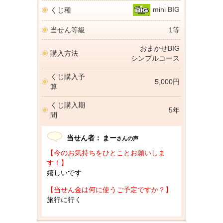
mini BIG
くじ種
当せん等級
1等
おまかせBIG
購入方法
シンプルコース
くじ購入予
5,000円
算
くじ購入期
5年
間
当せん者：
まー
さんの声
【今のお気持ちをひとことお願いしま
す！】
嬉しいです
【当せん金は何に使うご予定ですか？】
旅行に行く