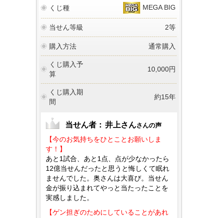
MEGA BIG
くじ種
当せん等級
2等
購入方法
通常購入
くじ購入予
10,000円
算
くじ購入期
約15年
間
当せん者：
井上さん
さんの声
【今のお気持ちをひとことお願いしま
す！】
あと1試合、あと1点、点が少なかったら
12億当せんだったと思うと悔しくて眠れ
ませんでした。奥さんは大喜び。当せん
金が振り込まれてやっと当たったことを
実感しました。
【ゲン担ぎのためにしていることがあれ