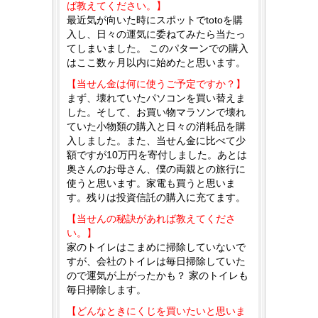
ば教えてください。】
最近気が向いた時にスポットでtotoを購
入し、日々の運気に委ねてみたら当たっ
てしまいました。 このパターンでの購入
はここ数ヶ月以内に始めたと思います。
【当せん金は何に使うご予定ですか？】
まず、壊れていたパソコンを買い替えま
した。そして、お買い物マラソンで壊れ
ていた小物類の購入と日々の消耗品を購
入しました。また、当せん金に比べて少
額ですが10万円を寄付しました。あとは
奥さんのお母さん、僕の両親との旅行に
使うと思います。家電も買うと思いま
す。残りは投資信託の購入に充てます。
【当せんの秘訣があれば教えてくださ
い。】
家のトイレはこまめに掃除していないで
すが、会社のトイレは毎日掃除していた
ので運気が上がったかも？ 家のトイレも
毎日掃除します。
【どんなときにくじを買いたいと思いま