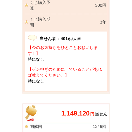
くじ購入予
300円
算
くじ購入期
3年
間
当せん者：
401
さんの声
【今のお気持ちをひとことお願いしま
す！】
特になし
【ゲン担ぎのためにしていることがあれ
ば教えてください。】
特になし
1,149,120
円
当せん
開催回
1346回