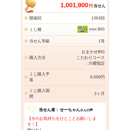
1,001,900
円
当せん
開催回
1363回
mini BIG
くじ種
当せん等級
1等
おまかせBIG
購入方法
こだわりコース
：六曜指定
くじ購入予
6,000円
算
くじ購入期
2ヶ月
間
当せん者：
せーちゃん
さんの声
【今のお気持ちをひとことお願いしま
す！】