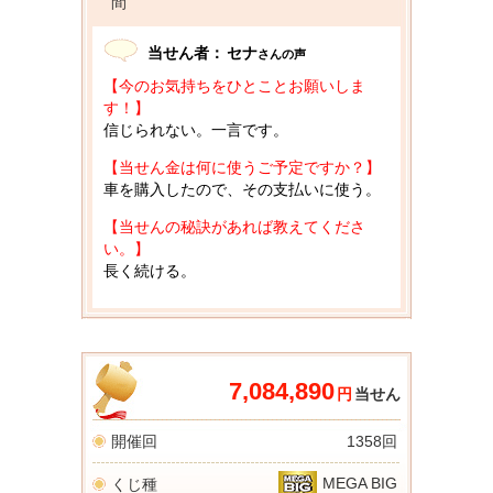
間
当せん者：
セナ
さんの声
【今のお気持ちをひとことお願いしま
す！】
信じられない。一言です。
【当せん金は何に使うご予定ですか？】
車を購入したので、その支払いに使う。
【当せんの秘訣があれば教えてくださ
い。】
長く続ける。
7,084,890
円
当せん
開催回
1358回
MEGA BIG
くじ種