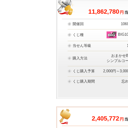
11,862,780
円
開催回
106
BIG1
くじ種
当せん等級
おまかせB
購入方法
シンプルコ
くじ購入予算
2,000円～3,0
くじ購入期間
忘
2,405,772
円