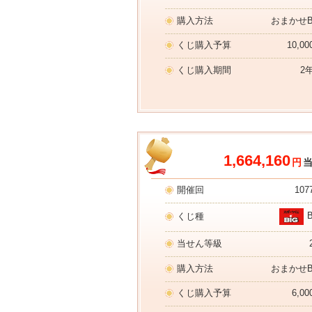
購入方法
おまかせB
くじ購入予算
10,0
くじ購入期間
2
1,664,160
円
開催回
107
くじ種
当せん等級
購入方法
おまかせB
くじ購入予算
6,0