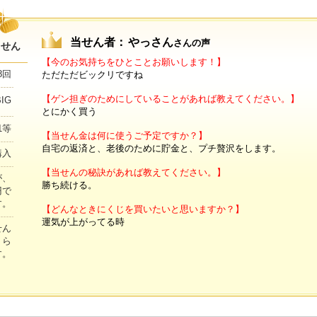
当せん者：
やっさん
さんの声
当せん
【今のお気持ちをひとことお願いします！】
8回
ただただビックリですね
【ゲン担ぎのためにしていることがあれば教えてください。】
BIG
とにかく買う
1等
【当せん金は何に使うご予定ですか？】
自宅の返済と、老後のために貯金と、プチ贅沢をします。
購入
【当せんの秘訣があれば教えてください。】
が、
勝ち続ける。
円で
す。
【どんなときにくじを買いたいと思いますか？】
運気が上がってる時
せん
くら
す。