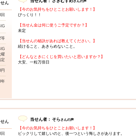
当せん者：
さぎむすめ
さんの声
当せん
【今のお気持ちをひとことお願いします！】
びっくり！！
8回
【当せん金は何に使うご予定ですか？】
BIG
未定
2等
【当せんの秘訣があれば教えてください。】
続けること、あきらめないこと。
IG
六曜
【どんなときにくじを買いたいと思いますか？】
指定
大安、一粒万倍日
00円
0年
当せん者：
そら
さんの声
当せん
【今のお気持ちをひとことお願いします！】
ビックリして嬉しいのと、後一つという悔しさがあります。
8回