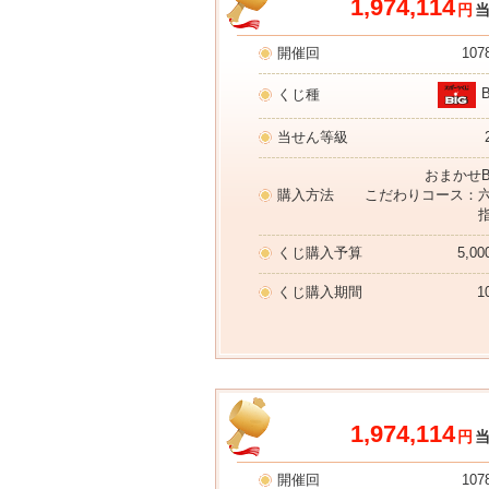
1,974,114
円
開催回
107
くじ種
当せん等級
おまかせB
購入方法
こだわりコース：
くじ購入予算
5,0
くじ購入期間
1
1,974,114
円
開催回
107