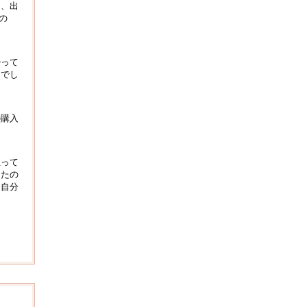
り、出
の
待って
んでし
の購入
立って
ったの
、自分