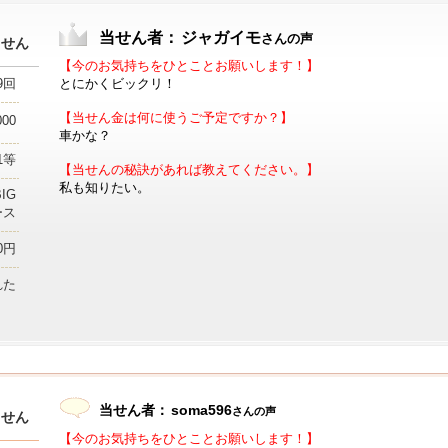
当せん者：
ジャガイモ
さんの声
当せん
【今のお気持ちをひとことお願いします！】
9回
とにかくビックリ！
【当せん金は何に使うご予定ですか？】
000
車かな？
1等
【当せんの秘訣があれば教えてください。】
私も知りたい。
IG
ース
00円
れた
当せん者：
soma596
さんの声
当せん
【今のお気持ちをひとことお願いします！】