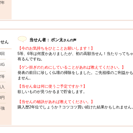
2年
当せん者：
ポン太
さんの声
当せん
【今のお気持ちをひとことお願いします！】
5等、6等は何度かありましたが、初の高額当せん！当たりってち
3回
有るんですね。
BIG
【ゲン担ぎのためにしていることがあれば教えてください。】
発表の前日に珍しく仏壇の掃除をしました。ご先祖様のご利益か
2等
ません。
【当せん金は何に使うご予定ですか？】
購入
欲しいものが見つかるまで貯金します。
00円
【当せんの秘訣があれば教えてください。】
購入歴2年位でしょうか？コツコツ買い続けた結果かもしれません
年強