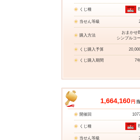
くじ種
当せん等級
おまかせB
購入方法
シンプルコ
くじ購入予算
20,0
くじ購入期間
7
1,664,160
円
開催回
107
くじ種
当せん等級