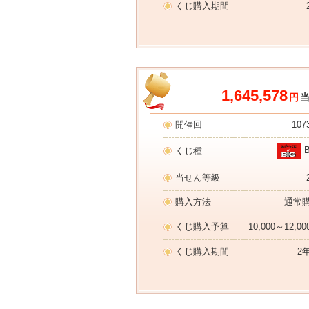
くじ購入期間
1,645,578
円
開催回
107
くじ種
当せん等級
購入方法
通常
くじ購入予算
10,000～12,0
くじ購入期間
2