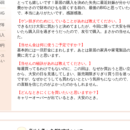
とっても嬉しいです！新居の購入を決めた矢先に最近妊娠が分か
5回
費がかさので財布のひもを固くする前の、最後のBIGと思っていた
で、本当にありがたいです。感謝感激。
BIG
【ゲン担ぎのためにしていることがあれば教えてください。】
2等
できるだけ大安に買おうと決めてましたが、今回に限って大安を
いたら購入日を過ぎそうだったので、友引で購入。まさかの当せ
購入
た。
【当せん金は何に使うご予定ですか？】
00円
基本的には一旦貯金にまわします。あとは新居の家具や家電製品
費に充てようと思います。
ース
らい
【当せんの秘訣があれば教えてください。】
毎週買ってるわけでもないのに、この回は、なぜか買おうと思い
から、大安の日を見逃してしまい、販売期限ぎりぎり買う日を迷
ですが、なぜかどうしても買わないとという気持ちになったので
の直観を信じたのがよかったのかもしれません。
【どんなときにくじを買いたいと思いますか？】
キャリーオーバーが出ているとき。大安のとき。