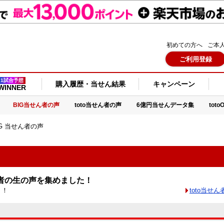
初めての方へ
ご本
ご利用登録
1試合予想
購入履歴・当せん結果
キャンペーン
WINNER
BIG当せん者の声
toto当せん者の声
6億円当せんデータ集
tot
IG 当せん者の声
者の生の声を集めました！
？！
toto当せ