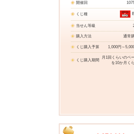
開催回
107
くじ種
当せん等級
購入方法
通常
くじ購入予算
1,000円～5,0
月1回くらいのペ
くじ購入期間
を10か月く