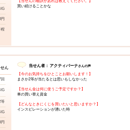
【当せんの秘訣があれば教えてください。】
買い続けることかな
IG
00円
年程
当せん者：
アクティバーナ
さんの声
当せん
【今のお気持ちをひとことお願いします！】
まさか2等が当たるとは思いもしなかった
7回
【当せん金は何に使うご予定ですか？】
BIG
車の買い替え資金
2等
【どんなときにくじを買いたいと思いますか？】
インスピレーションが湧いた時
IG
00円