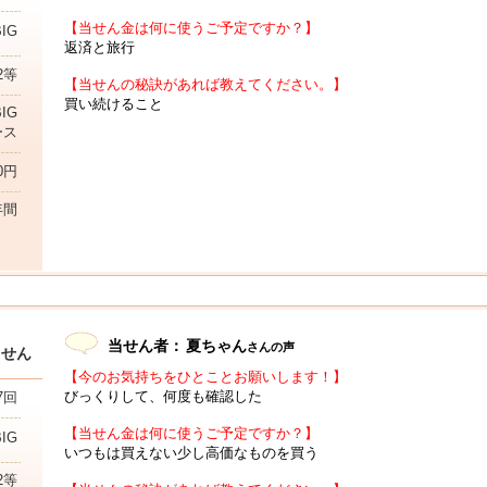
【当せん金は何に使うご予定ですか？】
BIG
返済と旅行
2等
【当せんの秘訣があれば教えてください。】
買い続けること
IG
ース
00円
年間
当せん者：
夏ちゃん
さんの声
当せん
【今のお気持ちをひとことお願いします！】
びっくりして、何度も確認した
7回
【当せん金は何に使うご予定ですか？】
BIG
いつもは買えない少し高価なものを買う
2等