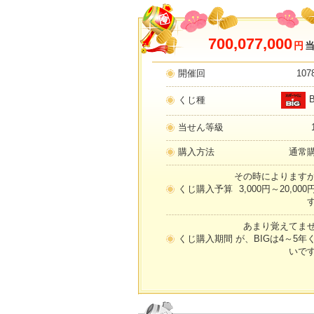
700,077,000
円
開催回
107
くじ種
当せん等級
購入方法
通常
その時によります
くじ購入予算
3,000円～20,000
あまり覚えてま
くじ購入期間
が、BIGは4～5年
いで