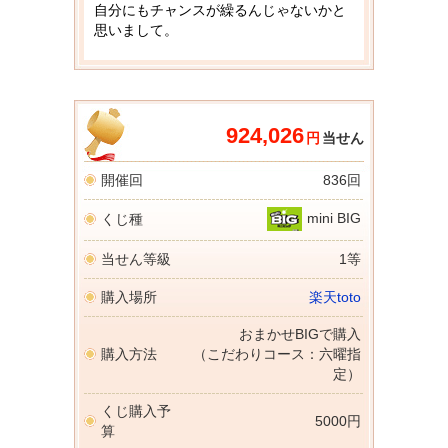
自分にもチャンスが繰るんじゃないかと
思いまして。
924,026
円
当せん
開催回
836回
mini BIG
くじ種
当せん等級
1等
購入場所
楽天toto
おまかせBIGで購入
購入方法
（こだわりコース：六曜指
定）
くじ購入予
5000円
算