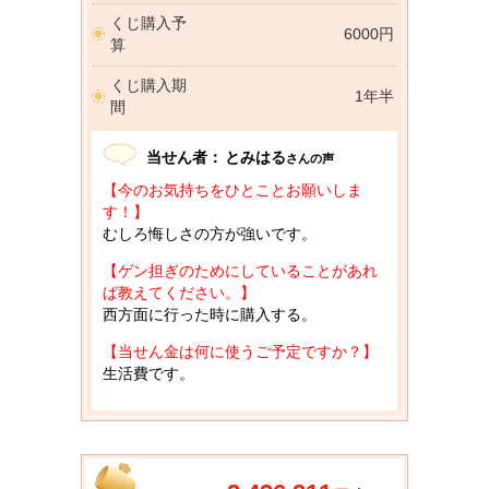
くじ購入予
6000円
算
くじ購入期
1年半
間
当せん者：
とみはる
さんの声
【今のお気持ちをひとことお願いしま
す！】
むしろ悔しさの方が強いです。
【ゲン担ぎのためにしていることがあれ
ば教えてください。】
西方面に行った時に購入する。
【当せん金は何に使うご予定ですか？】
生活費です。