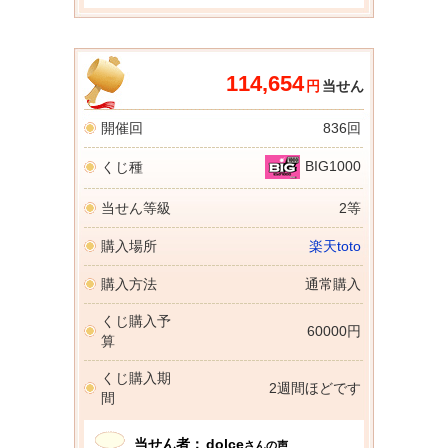
114,654
円
当せん
開催回
836回
BIG1000
くじ種
当せん等級
2等
購入場所
楽天toto
購入方法
通常購入
くじ購入予
60000円
算
くじ購入期
2週間ほどです
間
当せん者：
dolce
さんの声