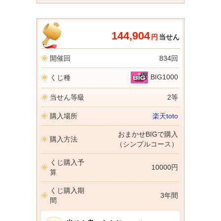
144,904
円
当せん
開催回
834回
BIG1000
くじ種
当せん等級
2等
購入場所
楽天toto
おまかせBIGで購入
購入方法
（シンプルコース）
くじ購入予
10000円
算
くじ購入期
3年間
間