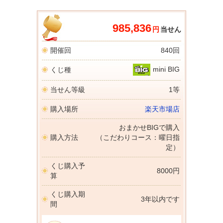
985,836
円
当せん
開催回
840回
mini BIG
くじ種
当せん等級
1等
購入場所
楽天市場店
おまかせBIGで購入
購入方法
（こだわりコース：曜日指
定）
くじ購入予
8000円
算
くじ購入期
3年以内です
間