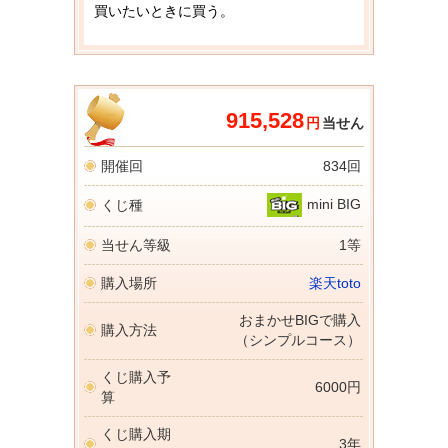
買いたいときに買う。
915,528
円
当せん
開催回
834回
mini BIG
くじ種
当せん等級
1等
購入場所
楽天toto
おまかせBIGで購入
購入方法
（シンプルコース）
くじ購入予
6000円
算
くじ購入期
3年