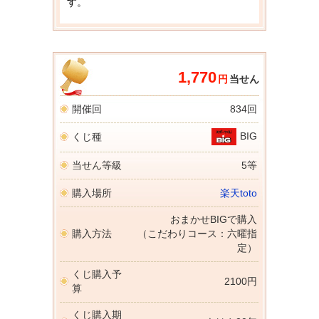
す。
1,770
円
当せん
開催回
834回
BIG
くじ種
当せん等級
5等
購入場所
楽天toto
おまかせBIGで購入
購入方法
（こだわりコース：六曜指
定）
くじ購入予
2100円
算
くじ購入期