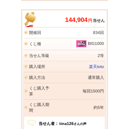
144,904
円
当せん
開催回
834回
BIG1000
くじ種
当せん等級
2等
購入場所
楽天toto
購入方法
通常購入
くじ購入予
毎回1500円
算
くじ購入期
約5年
間
当せん者：
tina126
さんの声