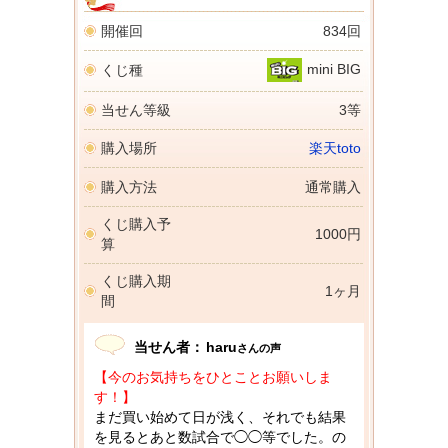
開催回
834回
mini BIG
くじ種
当せん等級
3等
購入場所
楽天toto
購入方法
通常購入
くじ購入予
1000円
算
くじ購入期
1ヶ月
間
当せん者：
haru
さんの声
【今のお気持ちをひとことお願いしま
す！】
まだ買い始めて日が浅く、それでも結果
を見るとあと数試合で◯◯等でした。の