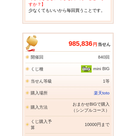
すか？】
少なくてもいいから毎回買うことです。
985,836
円
当せん
開催回
840回
mini BIG
くじ種
当せん等級
1等
購入場所
楽天toto
おまかせBIGで購入
購入方法
（シンプルコース）
くじ購入予
10000円まで
算