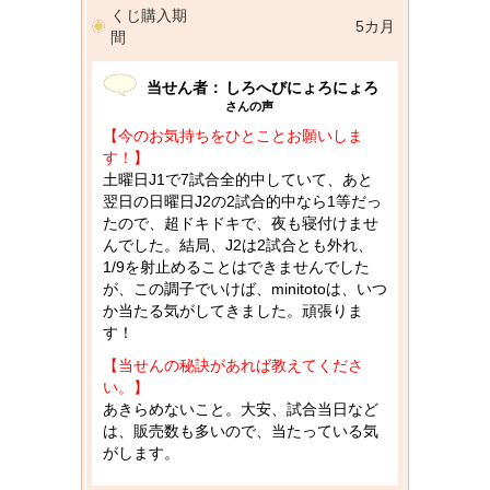
くじ購入期
5カ月
間
当せん者：
しろへびにょろにょろ
さんの声
【今のお気持ちをひとことお願いしま
す！】
土曜日J1で7試合全的中していて、あと
翌日の日曜日J2の2試合的中なら1等だっ
たので、超ドキドキで、夜も寝付けませ
んでした。結局、J2は2試合とも外れ、
1/9を射止めることはできませんでした
が、この調子でいけば、minitotoは、いつ
か当たる気がしてきました。頑張りま
す！
【当せんの秘訣があれば教えてくださ
い。】
あきらめないこと。大安、試合当日など
は、販売数も多いので、当たっている気
がします。