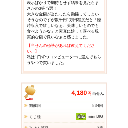
表示ばかりで期待もせず結果を見たらま
さかの3等当選！
大きな金額が当たったら動揺してしまい
そうなのですが数千円1万円程度だと「臨
時収入で嬉しいなぁ、美味しいものでも
食べようかな」と素直に嬉しく喜べる現
実的な額で良いなぁと感じました。
【当せんの秘訣があれば教えてくださ
い。】
私は1口ずつコンピューターに選んでもら
うやつで買いました。
4,180
円
当せん
開催回
834回
mini BIG
くじ種