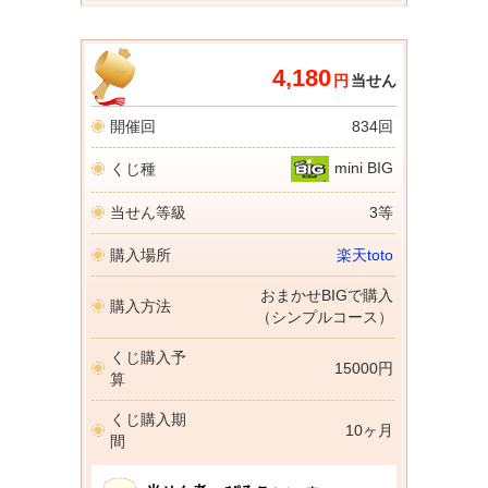
4,180
円
当せん
開催回
834回
mini BIG
くじ種
当せん等級
3等
購入場所
楽天toto
おまかせBIGで購入
購入方法
（シンプルコース）
くじ購入予
15000円
算
くじ購入期
10ヶ月
間