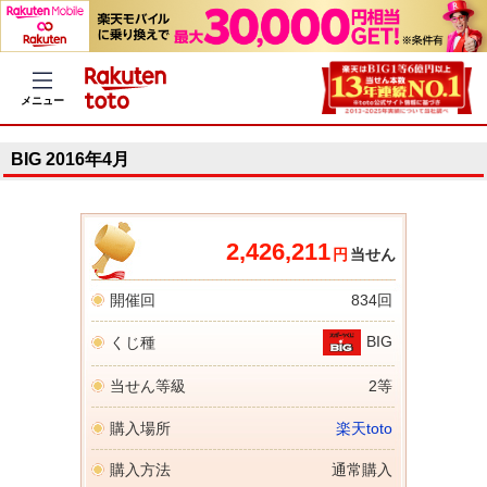
メニュー
BIG 2016年4月
2,426,211
円
当せん
開催回
834回
BIG
くじ種
当せん等級
2等
購入場所
楽天toto
購入方法
通常購入