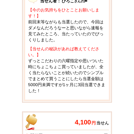
当せん者：
ぴろこ
さんの声
【今のお気持ちをひとことお願いしま
す！】
前回末等ながらも当選したので、今回は
ダメなんだろうなーと思いながら速報を
見てみたところ、当たっていたのでびっ
くりしました。
【当せんの秘訣があれば教えてくださ
い。】
ずっとこだわりの六曜指定や思いついた
時にちょこちょこ買っていましたが、全
く当たらないことが続いたのでシンプル
でまとめて買うことにしたら当選金額は
5000円未満ですが1ヶ月に3回当選できま
した！
4,100
円
当せん