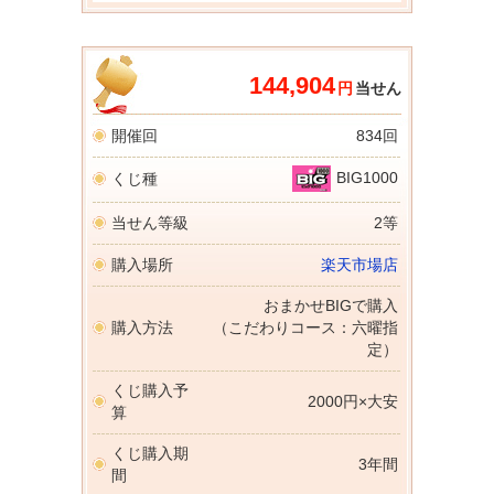
144,904
円
当せん
開催回
834回
BIG1000
くじ種
当せん等級
2等
購入場所
楽天市場店
おまかせBIGで購入
購入方法
（こだわりコース：六曜指
定）
くじ購入予
2000円×大安
算
くじ購入期
3年間
間