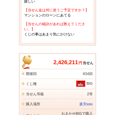
嬉しい
【当せん金は何に使うご予定ですか？】
マンションのローンにあてる
【当せんの秘訣があれば教えてくださ
い。】
くじの事はあまり気にかけない
2,426,211
円
当せん
開催回
834回
BIG
くじ種
当せん等級
2等
購入場所
楽天toto
おまかせBIGで購入