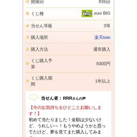
開催回
836回
mini BIG
くじ種
当せん等級
3等
購入場所
楽天toto
購入方法
通常購入
くじ購入予
5000円
算
くじ購入期
1年以上
間
当せん者：
RRR
さんの声
【今のお気持ちをひとことお願いしま
す！】
初めて当たりました！金額は少ないけ
ど、うれしい～！もうやめようかと思っ
てたけど、夢を見てまた購入してみま