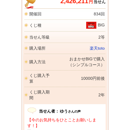
2,426,211
円
当せん
開催回
834回
BIG
くじ種
当せん等級
2等
購入場所
楽天toto
おまかせBIGで購入
購入方法
（シンプルコース）
くじ購入予
10000円前後
算
くじ購入期
2年
間
当せん者：
ゆう
さんの声
【今のお気持ちをひとことお願いしま
す！】