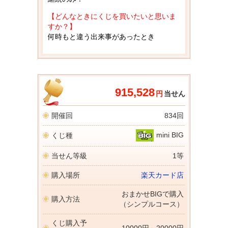
【どんなときにくじを買いたいと思いま
すか？】
何時もと違う出来事があったとき
915,528
円
当せん
開催回
834回
mini BIG
くじ種
当せん等級
1等
購入場所
楽天カード店
おまかせBIGで購入
購入方法
（シンプルコース）
くじ購入予