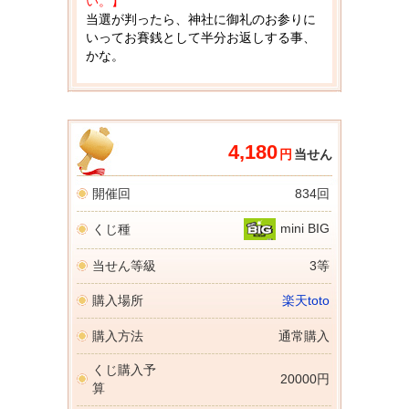
い。】
当選が判ったら、神社に御礼のお参りに
いってお賽銭として半分お返しする事、
かな。
4,180
円
当せん
開催回
834回
mini BIG
くじ種
当せん等級
3等
購入場所
楽天toto
購入方法
通常購入
くじ購入予
20000円
算