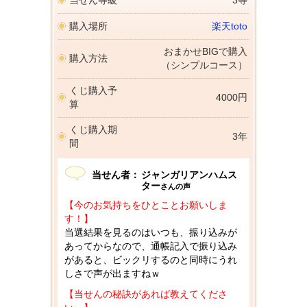
当せん等級
3等
購入場所
楽天toto
おまかせBIGで購入
購入方法
（シンプルコース）
くじ購入予
4000円
算
くじ購入期
3年
間
当せん者：
ジャンガリアンハムス
ター
さんの声
【今のお気持ちをひとことお願いしま
す！】
当選結果を見るのはいつも、振り込みが
あってからなので、通帳記入で振り込み
があると、ビックリするのと同時にうれ
しさで声が出ますねｗ
【当せんの秘訣があれば教えてくださ