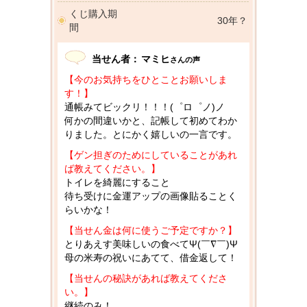
くじ購入期
30年？
間
当せん者：
マミヒ
さんの声
【今のお気持ちをひとことお願いしま
す！】
通帳みてビックリ！！！(゜ロ゜ノ)ノ
何かの間違いかと、記帳して初めてわか
りました。とにかく嬉しいの一言です。
【ゲン担ぎのためにしていることがあれ
ば教えてください。】
トイレを綺麗にすること
待ち受けに金運アップの画像貼ることく
らいかな！
【当せん金は何に使うご予定ですか？】
とりあえす美味しいの食べてΨ(￣∇￣)Ψ
母の米寿の祝いにあてて、借金返して！
【当せんの秘訣があれば教えてくださ
い。】
継続のみ！