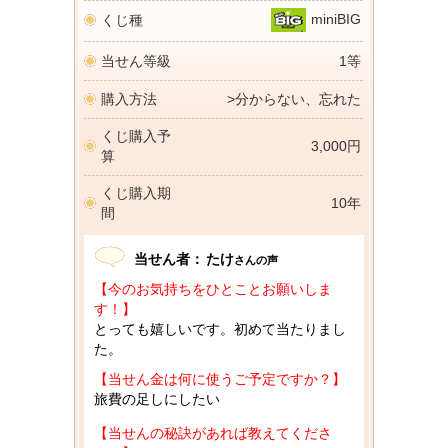
miniBIG
くじ種
当せん等級
1等
購入方法
>分からない、忘れた
くじ購入予
3,000円
算
くじ購入期
10年
間
当せん者：
たけ
さんの声
【今のお気持ちをひとことお願いしま
す！】
とっても嬉しいです。初めて当たりまし
た。
【当せん金は何に使うご予定ですか？】
旅費の足しにしたい
【当せんの秘訣があれば教えてくださ