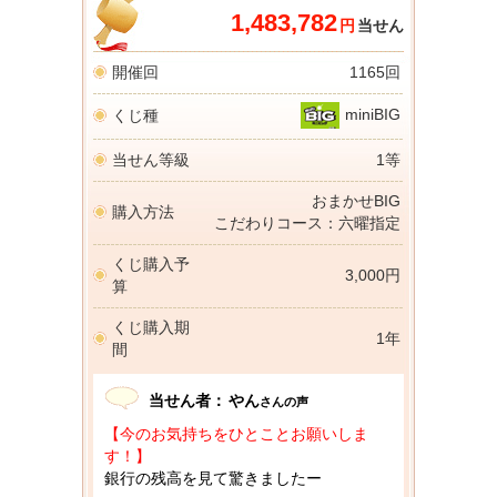
1,483,782
円
当せん
開催回
1165回
miniBIG
くじ種
当せん等級
1等
おまかせBIG
購入方法
こだわりコース：六曜指定
くじ購入予
3,000円
算
くじ購入期
1年
間
当せん者：
やん
さんの声
【今のお気持ちをひとことお願いしま
す！】
銀行の残高を見て驚きましたー