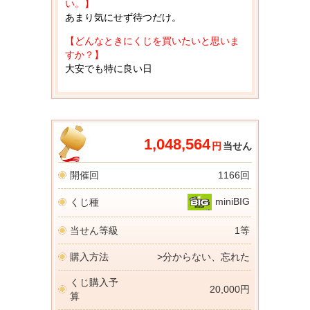
い。】
あまり気にせず待つだけ。
【どんなときにくじを買いたいと思いま
すか？】
大安でも特に良い日
1,048,564
円
当せん
開催回
1166回
miniBIG
くじ種
当せん等級
1等
購入方法
>分からない、忘れた
くじ購入予
20,000円
算