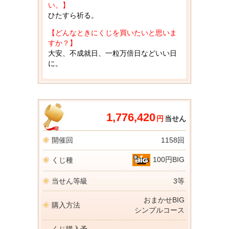
い。】
ひたすら祈る。
【どんなときにくじを買いたいと思いま
すか？】
大安、不成就日、一粒万倍日などいい日
に。
1,776,420
円
当せん
開催回
1158回
100円BIG
くじ種
当せん等級
3等
おまかせBIG
購入方法
シンプルコース
くじ購入予