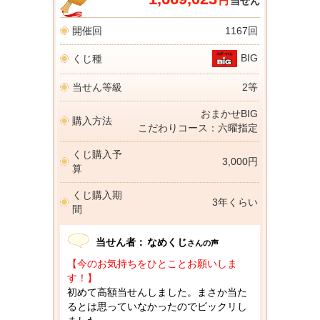
円
当せん
開催回
1167回
BIG
くじ種
当せん等級
2等
おまかせBIG
購入方法
こだわりコース：六曜指定
くじ購入予
3,000円
算
くじ購入期
3年くらい
間
当せん者：
なめくじ
さんの声
【今のお気持ちをひとことお願いしま
す！】
初めて高額当せんしました。まさか当た
るとは思っていなかったのでビックリし