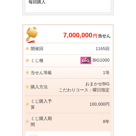
毎回購入
7,000,000
円
当せん
開催回
1165回
BIG1000
くじ種
当せん等級
1等
おまかせBIG
購入方法
こだわりコース：曜日指定
くじ購入予
100,000円
算
くじ購入期
8年
間