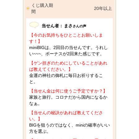
くじ購入期
20年以上
間
当せん者：
まさ
さんの声
【今のお気持ちをひとことお願いしま
す！】
miniBIGは、2回目の当せんです。うれし
い~~~、ボーナスが2回来た感じです。
【ゲン担ぎのためにしていることがあれ
ば教えてください。】
金運の神社の御札に毎日お祈りするこ
と。
【当せん金は何に使うご予定ですか？】
家族と旅行。コロナだから国内になるか
なぁ。
【当せんの秘訣があれば教えてくださ
い。】
BIGを狙うのではなく、miniの確率がいい
方を選ぶ。