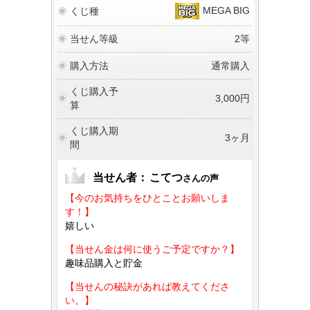
MEGA BIG
くじ種
当せん等級
2等
購入方法
通常購入
くじ購入予
3,000円
算
くじ購入期
3ヶ月
間
当せん者：
こてつ
さんの声
【今のお気持ちをひとことお願いしま
す！】
嬉しい
【当せん金は何に使うご予定ですか？】
趣味品購入と貯金
【当せんの秘訣があれば教えてくださ
い。】