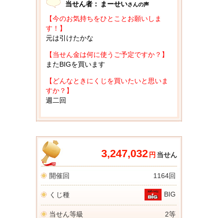
当せん者：
まーせい
さんの声
【今のお気持ちをひとことお願いしま
す！】
元は引けたかな
【当せん金は何に使うご予定ですか？】
またBIGを買います
【どんなときにくじを買いたいと思いま
すか？】
週二回
3,247,032
円
当せん
開催回
1164回
BIG
くじ種
当せん等級
2等