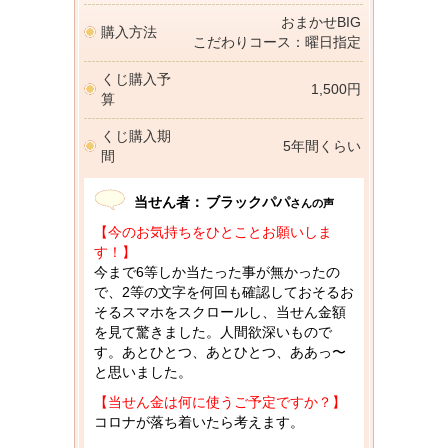
おまかせBIG
購入方法
こだわりコース：曜日指定
くじ購入予
1,500円
算
くじ購入期
5年間くらい
間
当せん者：
ブラックパパ
さんの声
【今のお気持ちをひとことお願いしま
す！】
今まで6等しか当たった事が無かったの
で、2等の文字を何回も確認しておそるお
そるスマホをスクロールし、当せん金額
を見て驚きました。人間欲深いもので
す。あとひとつ、あとひとつ、ああっ〜
と思いました。
【当せん金は何に使うご予定ですか？】
コロナが落ち着いたら考えます。