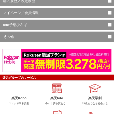
購入履歴／設定履歴
マイページ／会員情報
toto予想ひろば
その他
楽天グループのサービス
楽天Kobo
楽天toto
楽天学割
スマホで簡単読書
今すぐ夢を買おう！
25歳までなら社会人も