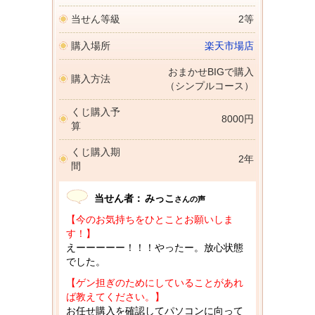
当せん等級
2等
購入場所
楽天市場店
おまかせBIGで購入
購入方法
（シンプルコース）
くじ購入予
8000円
算
くじ購入期
2年
間
当せん者：
みっこ
さんの声
【今のお気持ちをひとことお願いしま
す！】
えーーーーー！！！やったー。放心状態
でした。
【ゲン担ぎのためにしていることがあれ
ば教えてください。】
お任せ購入を確認してパソコンに向って