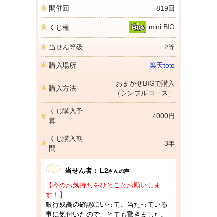
開催回
819回
mini BIG
くじ種
当せん等級
2等
購入場所
楽天toto
おまかせBIGで購入
購入方法
（シンプルコース）
くじ購入予
4000円
算
くじ購入期
3年
間
当せん者：
L2
さんの声
【今のお気持ちをひとことお願いしま
す！】
銀行残高の確認にいって、当たっている
事に気付いたので、とても驚きました。