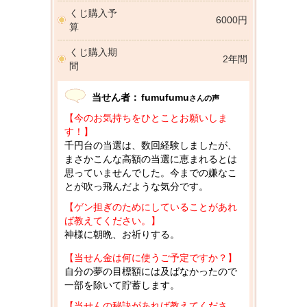
くじ購入予
6000円
算
くじ購入期
2年間
間
当せん者：
fumufumu
さんの声
【今のお気持ちをひとことお願いしま
す！】
千円台の当選は、数回経験しましたが、
まさかこんな高額の当選に恵まれるとは
思っていませんでした。今までの嫌なこ
とが吹っ飛んだような気分です。
【ゲン担ぎのためにしていることがあれ
ば教えてください。】
神様に朝晩、お祈りする。
【当せん金は何に使うご予定ですか？】
自分の夢の目標額には及ばなかったので
一部を除いて貯蓄します。
【当せんの秘訣があれば教えてくださ