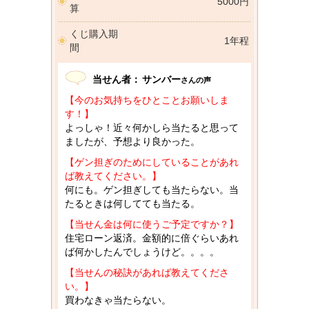
5000円
算
くじ購入期
1年程
間
当せん者：
サンバー
さんの声
【今のお気持ちをひとことお願いしま
す！】
よっしゃ！近々何かしら当たると思って
ましたが、予想より良かった。
【ゲン担ぎのためにしていることがあれ
ば教えてください。】
何にも。ゲン担ぎしても当たらない。当
たるときは何してても当たる。
【当せん金は何に使うご予定ですか？】
住宅ローン返済。金額的に倍ぐらいあれ
ば何かしたんでしょうけど。。。。
【当せんの秘訣があれば教えてくださ
い。】
買わなきゃ当たらない。