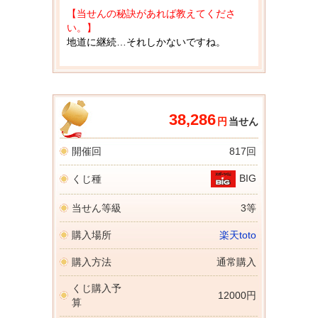
【当せんの秘訣があれば教えてくださ
い。】
地道に継続…それしかないですね。
38,286
円
当せん
開催回
817回
BIG
くじ種
当せん等級
3等
購入場所
楽天toto
購入方法
通常購入
くじ購入予
12000円
算