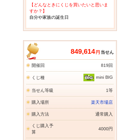
【どんなときにくじを買いたいと思いま
すか？】
自分や家族の誕生日
849,614
円
当せん
開催回
819回
mini BIG
くじ種
当せん等級
1等
購入場所
楽天市場店
購入方法
通常購入
くじ購入予
4000円
算