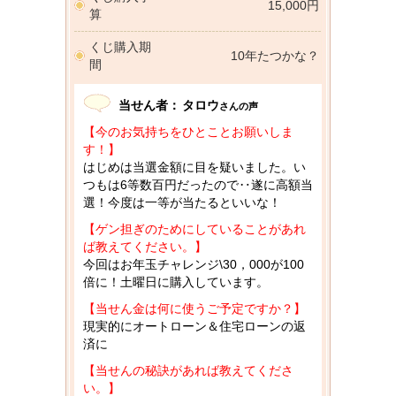
15,000円
算
くじ購入期
10年たつかな？
間
当せん者：
タロウ
さんの声
【今のお気持ちをひとことお願いしま
す！】
はじめは当選金額に目を疑いました。い
つもは6等数百円だったので‥遂に高額当
選！今度は一等が当たるといいな！
【ゲン担ぎのためにしていることがあれ
ば教えてください。】
今回はお年玉チャレンジ\30，000が100
倍に！土曜日に購入しています。
【当せん金は何に使うご予定ですか？】
現実的にオートローン＆住宅ローンの返
済に
【当せんの秘訣があれば教えてくださ
い。】