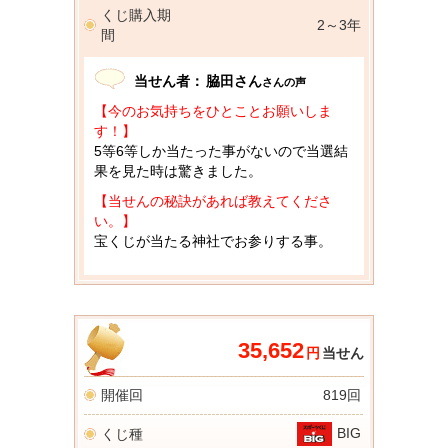
くじ購入期
2～3年
間
当せん者：
脇田さん
さんの声
【今のお気持ちをひとことお願いしま
す！】
5等6等しか当たった事がないので当選結
果を見た時は驚きました。
【当せんの秘訣があれば教えてくださ
い。】
宝くじが当たる神社でお参りする事。
35,652
円
当せん
開催回
819回
BIG
くじ種