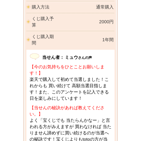
購入方法
通常購入
くじ購入予
2000円
算
くじ購入期
1年間
間
当せん者：
ミュウ
さんの声
【今のお気持ちをひとことお願いしま
す！】
楽天で購入して初めて当選しました！こ
れからも 買い続けて 高額当選目指しま
す！また、このアンケートを記入できる
日を楽しみにしています！
【当せんの秘訣があれば教えてくださ
い。】
よく「宝くじでも 当たらんかなー」と言
われる方がみえますが 買わなければ 当た
りません諦めずに買い続けるのが当選へ
の秘訣です！宝くじよりもtotoの方が当