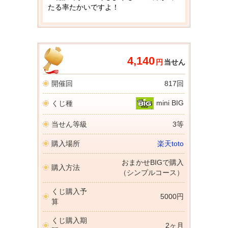
たる率たかいですよ！
4,140
円
当せん
開催回
817回
mini BIG
くじ種
当せん等級
3等
購入場所
楽天toto
おまかせBIGで購入
購入方法
（シンプルコース）
くじ購入予
5000円
算
くじ購入期
2ヶ月