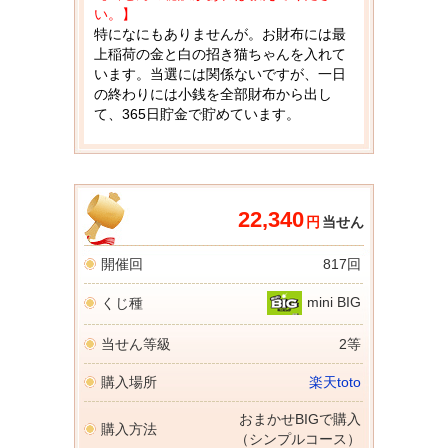
い。】
特になにもありませんが。お財布には最
上稲荷の金と白の招き猫ちゃんを入れて
います。当選には関係ないですが、一日
の終わりには小銭を全部財布から出し
て、365日貯金で貯めています。
22,340
円
当せん
開催回
817回
mini BIG
くじ種
当せん等級
2等
購入場所
楽天toto
おまかせBIGで購入
購入方法
（シンプルコース）