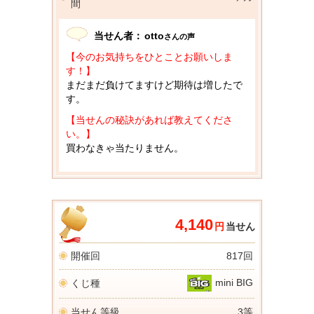
間
当せん者：
otto
さんの声
【今のお気持ちをひとことお願いしま
す！】
まだまだ負けてますけど期待は増したで
す。
【当せんの秘訣があれば教えてくださ
い。】
買わなきゃ当たりません。
4,140
円
当せん
開催回
817回
mini BIG
くじ種
当せん等級
3等