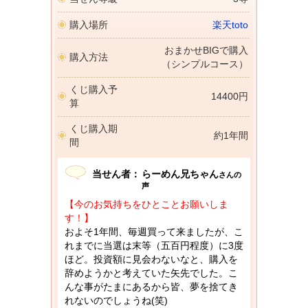
購入場所
楽天toto
おまかせBIGで購入
購入方法
（シンプルコース）
くじ購入予
14400円
算
くじ購入期
約1年間
間
当せん者：
らーめん兄ちゃん
さんの
声
【今のお気持ちをひとことお願いしま
す！】
およそ1年間、毎週買って来ましたが、こ
れまでに当選は末等（五百円程度）に3度
ほど。投資額に見会わないなと、購入を
辞めようかと考えていた矢先でした。こ
んな事がたまにあるから皆、夢を捨てき
れないのでしょうね(笑)