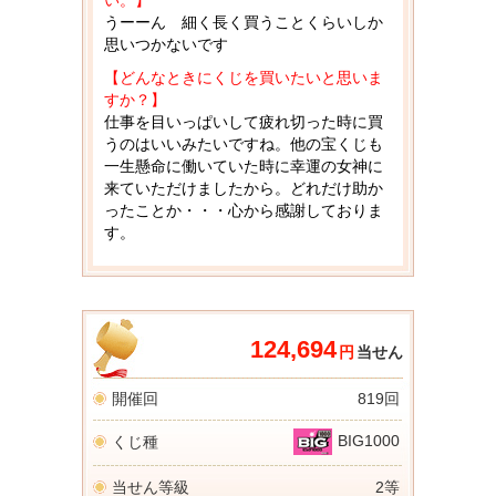
い。】
うーーん 細く長く買うことくらいしか
思いつかないです
【どんなときにくじを買いたいと思いま
すか？】
仕事を目いっぱいして疲れ切った時に買
うのはいいみたいですね。他の宝くじも
一生懸命に働いていた時に幸運の女神に
来ていただけましたから。どれだけ助か
ったことか・・・心から感謝しておりま
す。
124,694
円
当せん
開催回
819回
BIG1000
くじ種
当せん等級
2等