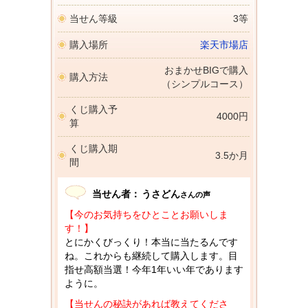
当せん等級
3等
購入場所
楽天市場店
おまかせBIGで購入
購入方法
（シンプルコース）
くじ購入予
4000円
算
くじ購入期
3.5か月
間
当せん者：
うさどん
さんの声
【今のお気持ちをひとことお願いしま
す！】
とにかくびっくり！本当に当たるんです
ね。これからも継続して購入します。目
指せ高額当選！今年1年いい年であります
ように。
【当せんの秘訣があれば教えてくださ