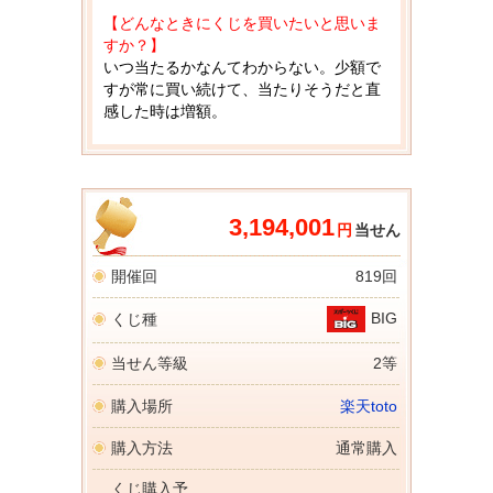
【どんなときにくじを買いたいと思いま
すか？】
いつ当たるかなんてわからない。少額で
すが常に買い続けて、当たりそうだと直
感した時は増額。
3,194,001
円
当せん
開催回
819回
BIG
くじ種
当せん等級
2等
購入場所
楽天toto
購入方法
通常購入
くじ購入予