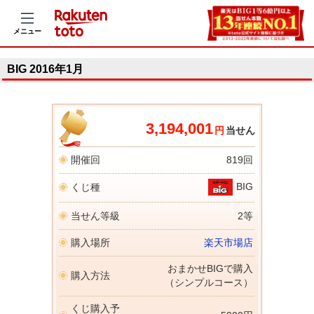
メニュー
BIG 2016年1月
3,194,001
円
当せん
開催回
819回
BIG
くじ種
当せん等級
2等
購入場所
楽天市場店
おまかせBIGで購入
購入方法
（シンプルコース）
くじ購入予