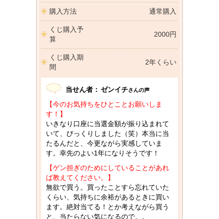
購入方法
通常購入
くじ購入予
2000円
算
くじ購入期
2年くらい
間
当せん者：
ゼンイチ
さんの声
【今のお気持ちをひとことお願いしま
す！】
いきなり口座に当選金額が振り込まれて
いて、びっくりしました（笑）本当に当
たるんだと、今更ながら実感していま
す。幸先のよい1年になりそうです！
【ゲン担ぎのためにしていることがあれ
ば教えてください。】
無欲で買う。買ったことすら忘れていた
くらい、気持ちに余裕があるときに買い
ます。絶対当てる！とか考えながら買う
と、当たらない気になるので。。