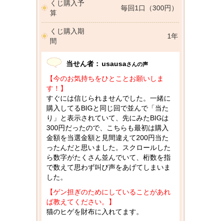
くじ購入予
毎回1口（300円）
算
くじ購入期
1年
間
当せん者：
usausa
さんの声
【今のお気持ちをひとことお願いしま
す！】
すぐには信じられませんでした。一緒に
購入してるBIGと同じ回で並んで「当た
り」と表示されていて、先にみたBIGは
300円だったので、こちらも最初は購入
金額を当選金額と見間違えて200円当た
ったんだと思いました。スクロールした
ら数字がたくさん並んでいて、桁数を指
で数えて思わず叫び声をあげてしまいま
した。
【ゲン担ぎのためにしていることがあれ
ば教えてください。】
猫のヒゲを財布に入れてます。