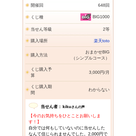
開催回
648回
BIG1000
くじ種
当せん等級
2等
購入場所
楽天toto
おまかせBIG
購入方法
（シンプルコース）
くじ購入予
3,000円/月
算
くじ購入期
わからない
間
当せん者：
kiku
さんの声
【今のお気持ちをひとことお願いしま
す！】
自分では何もしていないのに当せんした
なんて信じられませんでした。2,000円で