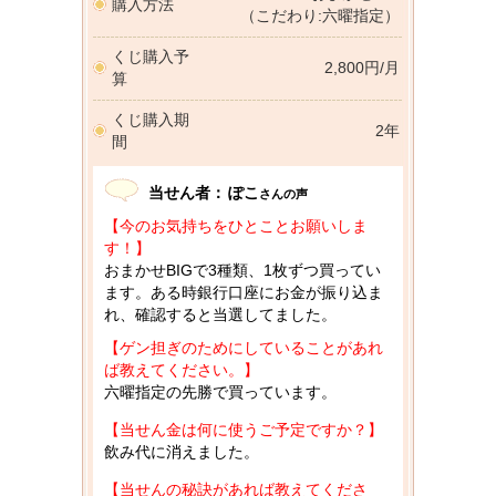
購入方法
（こだわり:六曜指定）
くじ購入予
2,800円/月
算
くじ購入期
2年
間
当せん者：
ぽこ
さんの声
【今のお気持ちをひとことお願いしま
す！】
おまかせBIGで3種類、1枚ずつ買ってい
ます。ある時銀行口座にお金が振り込ま
れ、確認すると当選してました。
【ゲン担ぎのためにしていることがあれ
ば教えてください。】
六曜指定の先勝で買っています。
【当せん金は何に使うご予定ですか？】
飲み代に消えました。
【当せんの秘訣があれば教えてくださ