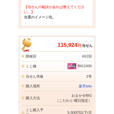
【当せんの秘訣があれば教えてくださ
い。】
当選のイメージ化。
115,924
円
当せん
開催回
652回
BIG1000
くじ種
当せん等級
2等
購入場所
楽天toto
おまかせBIG
購入方法
（こだわり:曜日指定）
くじ購入予
5,000円以下/月