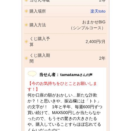
購入場所
楽天toto
おまかせBIG
購入方法
（シンプルコース）
くじ購入予
2,400円/月
算
くじ購入期
2年
間
当せん者：
tamatama
さんの声
【今のお気持ちをひとことお願いしま
す！】
何か口座の額がおかしい…新たな詐欺
か？！と思いきや、振込欄には「トト」
の文字が！ 1年と半年、毎週600円ずつ
買い続けて、MAX500円しか当たらなか
ったので、もうその驚きの大きさたる
や。購入していることすらほぼ忘れてる
くらいだったのに。