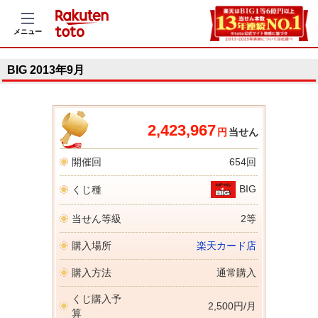
メニュー
BIG 2013年9月
2,423,967
円
当せん
開催回
654回
BIG
くじ種
当せん等級
2等
購入場所
楽天カード店
購入方法
通常購入
くじ購入予
2,500円/月
算