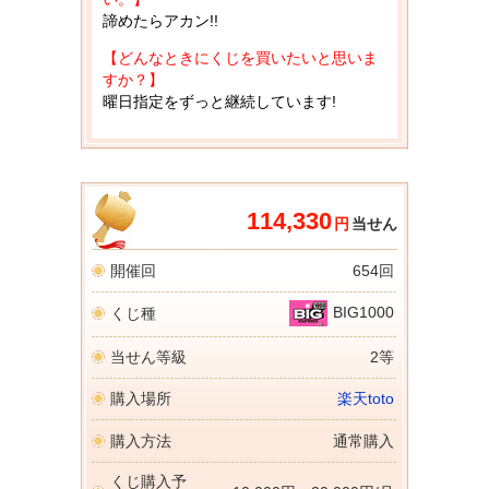
諦めたらアカン!!
【どんなときにくじを買いたいと思いま
すか？】
曜日指定をずっと継続しています!
114,330
円
当せん
開催回
654回
BIG1000
くじ種
当せん等級
2等
購入場所
楽天toto
購入方法
通常購入
くじ購入予