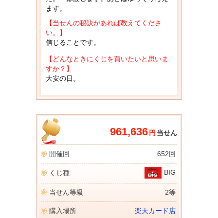
ます。
【当せんの秘訣があれば教えてくださ
い。】
信じることです。
【どんなときにくじを買いたいと思いま
すか？】
大安の日。
961,636
円
当せん
開催回
652回
BIG
くじ種
当せん等級
2等
購入場所
楽天カード店