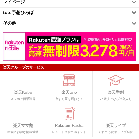
マイページ
toto予想ひろば
その他
楽天グループのサービス
楽天Kobo
楽天toto
楽天学割
スマホで簡単読書
今すぐ夢を買おう！
25歳までなら社会人も
楽天ママ割
Rakuten Pasha
楽天ライブ
家族にお得な情報満載
レシート送信でポイント
だれでも簡単ライブ配信