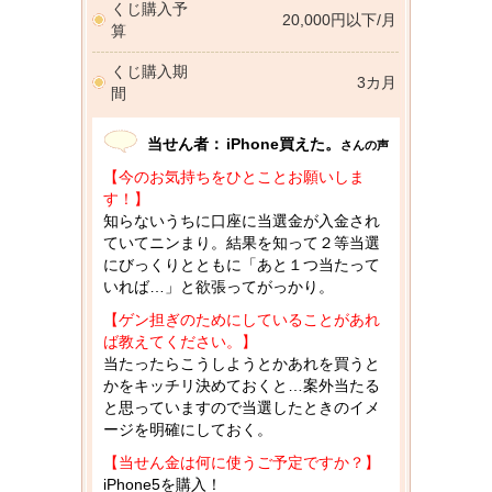
くじ購入予
20,000円以下/月
算
くじ購入期
3カ月
間
当せん者：
iPhone買えた。
さんの声
【今のお気持ちをひとことお願いしま
す！】
知らないうちに口座に当選金が入金され
ていてニンまり。結果を知って２等当選
にびっくりとともに「あと１つ当たって
いれば…」と欲張ってがっかり。
【ゲン担ぎのためにしていることがあれ
ば教えてください。】
当たったらこうしようとかあれを買うと
かをキッチリ決めておくと…案外当たる
と思っていますので当選したときのイメ
ージを明確にしておく。
【当せん金は何に使うご予定ですか？】
iPhone5を購入！