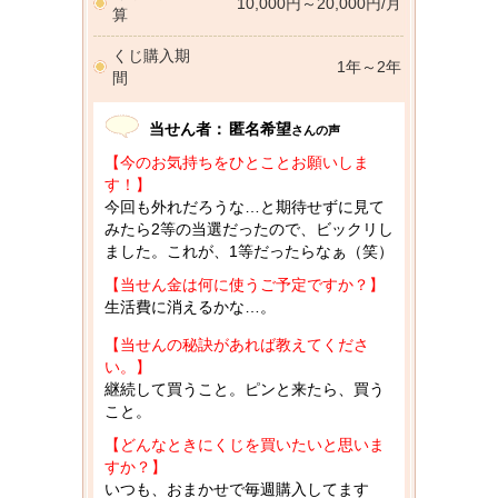
10,000円～20,000円/月
算
くじ購入期
1年～2年
間
当せん者：
匿名希望
さんの声
【今のお気持ちをひとことお願いしま
す！】
今回も外れだろうな…と期待せずに見て
みたら2等の当選だったので、ビックリし
ました。これが、1等だったらなぁ（笑）
【当せん金は何に使うご予定ですか？】
生活費に消えるかな…。
【当せんの秘訣があれば教えてくださ
い。】
継続して買うこと。ピンと来たら、買う
こと。
【どんなときにくじを買いたいと思いま
すか？】
いつも、おまかせで毎週購入してます