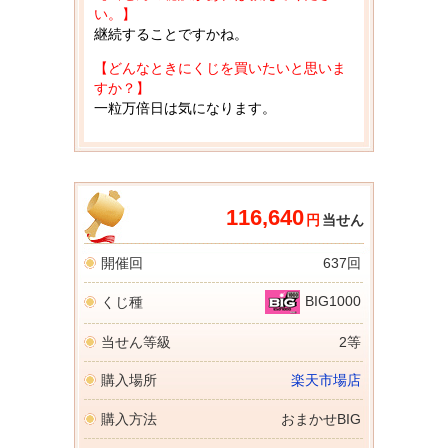
い。】
継続することですかね。
【どんなときにくじを買いたいと思いま
すか？】
一粒万倍日は気になります。
116,640
円
当せん
開催回
637回
BIG1000
くじ種
当せん等級
2等
購入場所
楽天市場店
購入方法
おまかせBIG