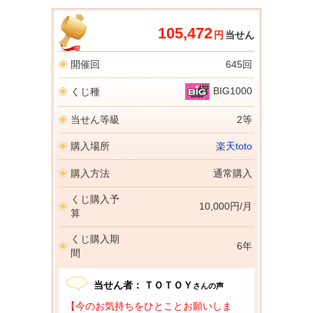
105,472
円
当せん
開催回
645回
BIG1000
くじ種
当せん等級
2等
購入場所
楽天toto
購入方法
通常購入
くじ購入予
10,000円/月
算
くじ購入期
6年
間
当せん者：
ＴＯＴＯＹ
さんの声
【今のお気持ちをひとことお願いしま