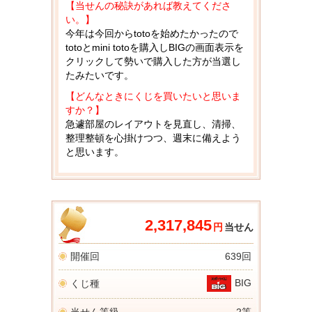
【当せんの秘訣があれば教えてくださ
い。】
今年は今回からtotoを始めたかったので
totoとmini totoを購入しBIGの画面表示を
クリックして勢いで購入した方が当選し
たみたいです。
【どんなときにくじを買いたいと思いま
すか？】
急遽部屋のレイアウトを見直し、清掃、
整理整頓を心掛けつつ、週末に備えよう
と思います。
2,317,845
円
当せん
開催回
639回
BIG
くじ種
当せん等級
2等