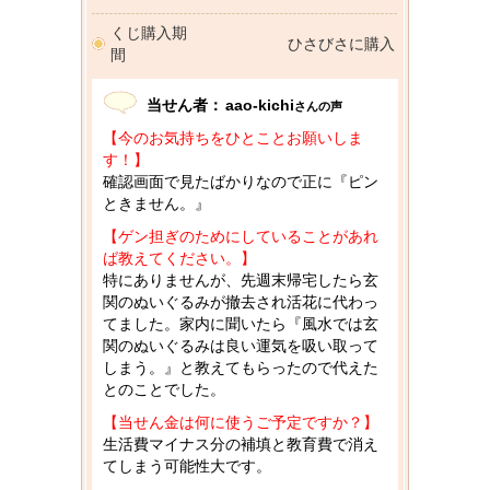
くじ購入期
ひさびさに購入
間
当せん者：
aao-kichi
さんの声
【今のお気持ちをひとことお願いしま
す！】
確認画面で見たばかりなので正に『ピン
ときません。』
【ゲン担ぎのためにしていることがあれ
ば教えてください。】
特にありませんが、先週末帰宅したら玄
関のぬいぐるみが撤去され活花に代わっ
てました。家内に聞いたら『風水では玄
関のぬいぐるみは良い運気を吸い取って
しまう。』と教えてもらったので代えた
とのことでした。
【当せん金は何に使うご予定ですか？】
生活費マイナス分の補填と教育費で消え
てしまう可能性大です。