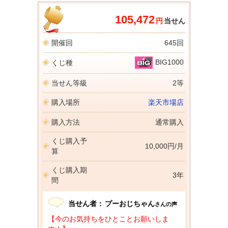
105,472
円
当せん
開催回
645回
BIG1000
くじ種
当せん等級
2等
購入場所
楽天市場店
購入方法
通常購入
くじ購入予
10,000円/月
算
くじ購入期
3年
間
当せん者：
プーおじちゃん
さんの声
【今のお気持ちをひとことお願いしま