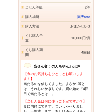
当せん等級
2等
購入場所
楽天toto
購入方法
おまかせBIG
くじ購入予
10,000円/月
算
くじ購入期
4回目
間
当せん者：
のんちやん
さんの声
【今のお気持ちをひとことお願いしま
す！】
当たるのを信じてました。まさか1等と
は…うれしいかぎりです。買い始めて4回
目で当たるとは…。
【当せん金は何に使うご予定ですか？】
妻に内緒にできず、ついしゃべりまし
た。一部渡します。あとはゆっくり考え