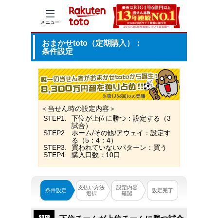
メニュー
おまかせtoto（定期購入）：
条件設定
＜当せん時の設定内容＞
STEP1.
下位が上位に勝つ：設定する（3
試合）
STEP2.
ホーム/その他/アウェイ：設定す
る（5：4：4）
STEP3.
買われていないパターン：買う
STEP4.
購入口数：10口
支払い方法
設定内容
条件設定
設定完了
選択
確認