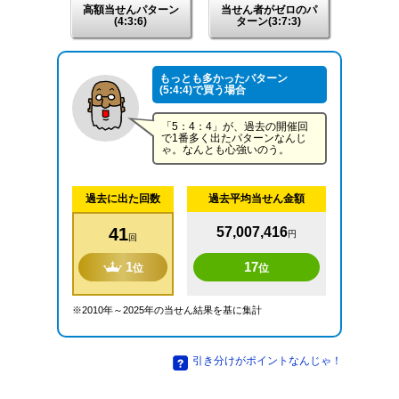
高額当せんパターン
当せん者がゼロのパ
(4:3:6)
ターン(3:7:3)
もっとも多かったパターン
(5:4:4)で買う場合
「5：4：4」が、過去の開催回
で1番多く出たパターンなんじ
ゃ。なんとも心強いのう。
過去に出た回数
過去平均当せん金額
41
57,007,416
円
回
1
17
位
位
※2010年～2025年の当せん結果を基に集計
引き分けがポイントなんじゃ！