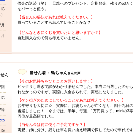
借金の返済（笑）、母親へのプレゼント、定期預金、残りの50万
をパーっと使う。
IG
ス）
【当せんの秘訣があれば教えてください。】
買っていることすら忘れていることかな？
円/月
【どんなときにくじを買いたいと思いますか？】
ヶ月
自動購入なので何も考えていません。
当せん者：
島ちゃん
さんの声
当せん
【今のお気持ちをひとことお願いします！】
ビックリし過ぎで訳がわかりませんでした。本当に当選したのか
2回
れなかっのですが、実際に入金さられて、実感になりました。
BIG
【ゲン担ぎのためにしていることがあれば教えてください。】
お年寄りを大切に☆ 実際に、お婆ちゃんが亡くなり、四十九日
2等
当選しました！ 今までは、半年、毎週、1万円買って、miniの3等4
円位が最高額でした。
to
【当せん金は何に使うご予定ですか？】
両親、姉に分け、残りは車を買い換え時期で探してたので車代で
IG