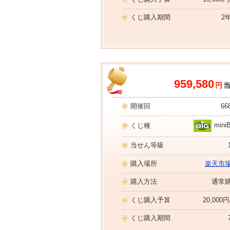
くじ購入期間
2
959,580
円
開催回
66
mini
くじ種
当せん等級
購入場所
楽天市
購入方法
通常
くじ購入予算
20,000
くじ購入期間