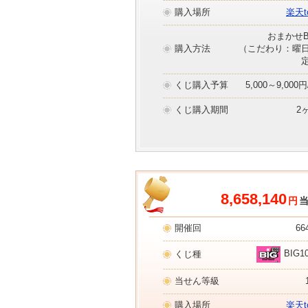
購入場所
楽天to
おまかせB
購入方法
（こだわり：曜
くじ購入予算
5,000～9,000
くじ購入期間
2
8,658,140
円
開催回
66
BIG1
くじ種
当せん等級
購入場所
楽天to