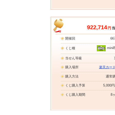
922,714
円
開催回
66
mini
くじ種
当せん等級
購入場所
楽天カー
購入方法
通常
くじ購入予算
5,000
くじ購入期間
8