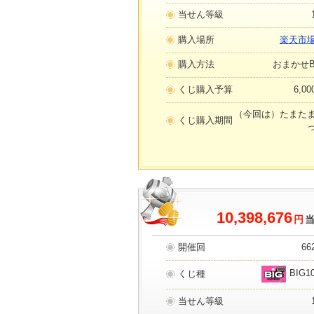
当せん等級
購入場所
楽天市
購入方法
おまかせB
くじ購入予算
6,0
（今回は）たまた
くじ購入期間
10,398,676
円
開催回
66
BIG1
くじ種
当せん等級