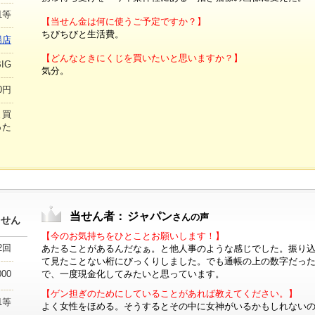
1等
【当せん金は何に使うご予定ですか？】
ちびちびと生活費。
場店
【どんなときにくじを買いたいと思いますか？】
IG
気分。
00円
ま買
った
当せん者：
ジャパン
さんの声
当せん
【今のお気持ちをひとことお願いします！】
2回
あたることがあるんだなぁ。と他人事のような感じでした。振り
て見たことない桁にびっくりしました。でも通帳の上の数字だっ
で、一度現金化してみたいと思っています。
000
【ゲン担ぎのためにしていることがあれば教えてください。】
1等
よく女性をほめる。そうするとその中に女神がいるかもしれない