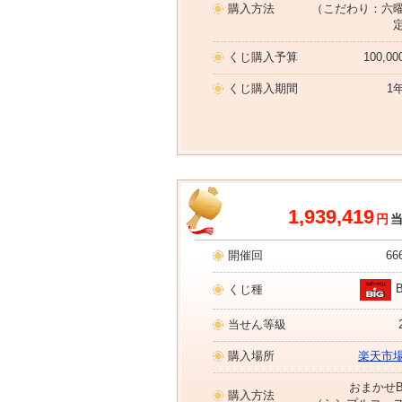
購入方法
（こだわり：六
くじ購入予算
100,0
くじ購入期間
1
1,939,419
円
開催回
66
くじ種
当せん等級
購入場所
楽天市
おまかせB
購入方法