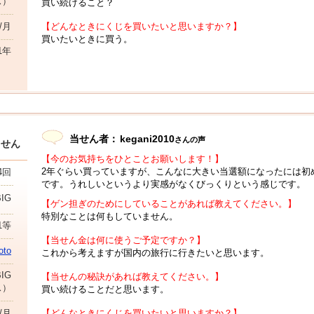
ス）
買い続けること？
円/月
【どんなときにくじを買いたいと思いますか？】
買いたいときに買う。
1年
当せん者：
kegani2010
さんの声
当せん
【今のお気持ちをひとことお願いします！】
2年ぐらい買っていますが、こんなに大きい当選額になったには初
4回
です。うれしいというより実感がなくびっくりという感じです。
BIG
【ゲン担ぎのためにしていることがあれば教えてください。】
特別なことは何もしていません。
1等
【当せん金は何に使うご予定ですか？】
to
これから考えますが国内の旅行に行きたいと思います。
IG
【当せんの秘訣があれば教えてください。】
ス）
買い続けることだと思います。
円/月
【どんなときにくじを買いたいと思いますか？】