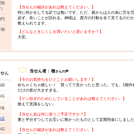
曜指
【当せんの秘訣があれば教えてください。】
定）
特に何かをしてる訳では無いです。ただ、親からは人の為に労を
必ず、良いことが訪れる。神様は、貴方の行動を全て見てるのだ
00円
教えられてます。
年弱
【どんなときにくじを買いたいと思いますか？】
大安。
当せん者：
槍
さんの声
当せん
【今のお気持ちをひとことお願いします！】
めちゃくちゃ嬉しい！ 買ってて良かったと思った。でも、1個外
6回
だけの差が大きすぎる。
BIG
【ゲン担ぎのためにしていることがあれば教えてください。】
敢えて意識をしない。
2等
【当せん金は何に使うご予定ですか？】
場店
妻と半分ずつしてお互いに無かったものとして定期預金にしまし
IG
【当せんの秘訣があれば教えてください。】