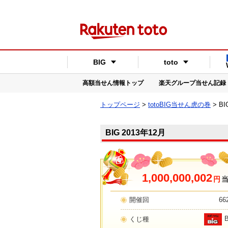
BIG
toto
高額当せん情報トップ
楽天グループ当せん記録
トップページ
>
totoBIG当せん虎の巻
> B
BIG 2013年12月
1,000,000,002
円
開催回
66
くじ種