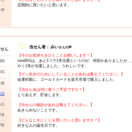
定期的に買いたいと思います。
年半
当せん者：
みい
さんの声
当せん
【今のお気持ちをひとことお願いします！】
miniBIGは、あと1つで1等当選というのが、何回かありましたが
8回
やく1等が当選しました。うれしいです。
BIG
【ゲン担ぎのためにしていることがあれば教えてください。】
金運祈願に、ゴールドカードを楽天市場で購入しました。
1等
【当せん金は何に使うご予定ですか？】
場店
とりあえず、貯金します。
購入
【当せんの秘訣があれば教えてください。】
あきらめないことです。
円/月
【どんなときにくじを買いたいと思いますか？】
7年
好きな人の誕生日です。