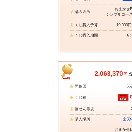
おまかせB
購入方法
（シンプルコー
くじ購入予算
10,000
くじ購入期間
6
2,063,370
円
開催回
66
くじ種
当せん等級
購入場所
楽天to
おまかせB