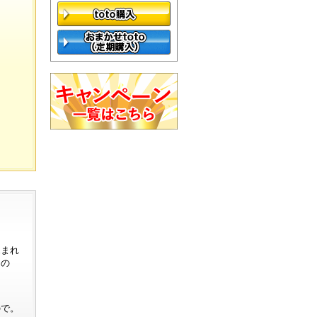
込まれ
たの
ので。