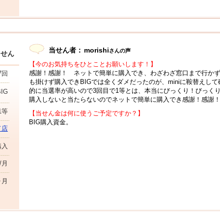
当せん者：
morishi
さんの声
当せん
【今のお気持ちをひとことお願いします！】
感謝！感謝！ ネットで簡単に購入でき、わざわざ窓口まで行か
7回
も掛けず購入できBIGでは全くダメだったのが、miniに鞍替えして
的に当選率が高いので3回目で1等とは、本当にびっくり！びっ
BIG
購入しないと当たらないのでネットで簡単に購入でき感謝！感謝
1等
【当せん金は何に使うご予定ですか？】
BIG購入資金。
ド店
購入
円/月
ヶ月