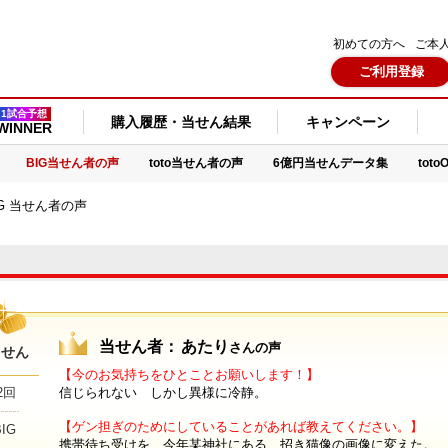
初めての方へ
ご本
ご利用登録
1試合予想
購入履歴・当せん結果
キャンペーン
WINNER
BIG当せん者の声
toto当せん者の声
6億円当せんデータ集
tot
IG 当せん者の声
当せん者：
あたり
さんの声
当せん
【今のお気持ちをひとことお願いします！】
2回
信じられない しかし異様に冷静。
【ゲン担ぎのためにしていることがあれば教えてください。】
BIG
携帯待ち受けを 今年某神社にある 招き猫像の画像に変えた。