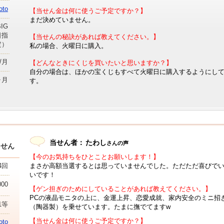
to
【当せん金は何に使うご予定ですか？】
まだ決めていません。
IG
日指
【当せんの秘訣があれば教えてください。】
定）
私の場合、火曜日に購入。
円/月
【どんなときにくじを買いたいと思いますか？】
自分の場合は、ほかの宝くじもすべて火曜日に購入するようにし
ヶ月
す。
当せん者：
たわし
さんの声
当せん
【今のお気持ちをひとことお願いします！】
まさか高額当選するとは思っていませんでした。ただただ喜びで
4回
いです！
000
【ゲン担ぎのためにしていることがあれば教えてください。】
PCの液晶モニタの上に、金運上昇、恋愛成就、家内安全のミニ招
1等
（陶器製）を乗せています。たまに撫でてますw
【当せん金は何に使うご予定ですか？】
to