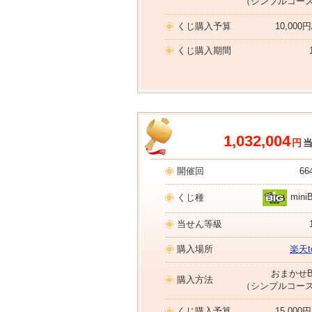
（シンプルコー
くじ購入予算
10,000
くじ購入期間
1,032,004
円
開催回
66
mini
くじ種
当せん等級
購入場所
楽天to
おまかせB
購入方法
（シンプルコー
くじ購入予算
15,000