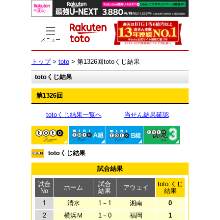
メニュー
トップ
>
toto
> 第1326回totoくじ結果
totoくじ結果
第1326回
totoくじ結果一覧へ
当せん結果確認
toto
minitotoA組
minitotoB組
toto GOAL3
totoくじ結果
試合結果
試合
試合
toto:くじ
ホーム
アウェイ
No
結果
結果
1
清水
1－1
湘南
0
2
横浜Ｍ
1－0
福岡
1