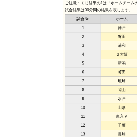
ご注意：くじ結果の1は「ホームチームの
試合結果は90分間の結果を表します。
試合No
ホーム
1
神戸
2
磐田
3
浦和
4
Ｇ大阪
5
新潟
6
町田
7
琉球
8
岡山
9
水戸
10
山形
11
東京Ｖ
12
千葉
13
長崎