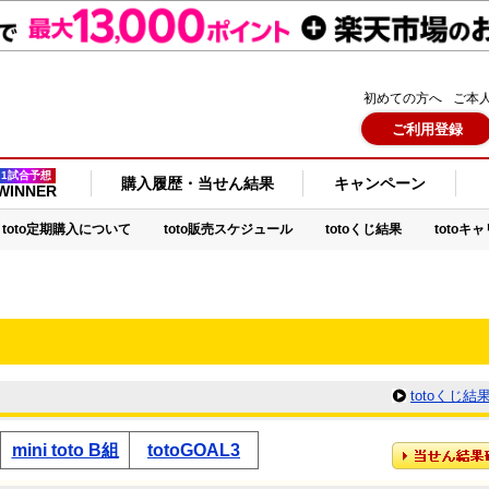
初めての方へ
ご本
ご利用登録
1試合予想
購入履歴・当せん結果
キャンペーン
WINNER
toto定期購入について
toto販売スケジュール
totoくじ結果
totoキ
totoくじ結
mini toto B組
totoGOAL3