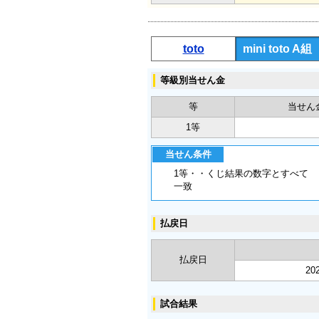
toto
mini toto A組
等級別当せん金
等
当せん
1等
当せん条件
1等・・くじ結果の数字とすべて
一致
払戻日
払戻日
20
試合結果