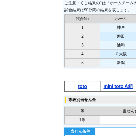
ご注意：くじ結果の1は「ホームチームの
試合結果は90分間の結果を表します。
試合No
ホーム
1
神戸
2
磐田
3
浦和
4
Ｇ大阪
5
新潟
toto
mini toto A組
等級別当せん金
等
当せん
1等
当せん条件