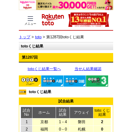
メニュー
トップ
>
toto
> 第1287回totoくじ結果
totoくじ結果
第1287回
totoくじ結果一覧へ
当せん結果確認
toto
minitotoA組
minitotoB組
toto GOAL3
totoくじ結果
試合結果
試合
試合
toto:くじ
ホーム
アウェイ
No
結果
結果
1
京都
1－4
磐田
2
2
福岡
0－0
札幌
0