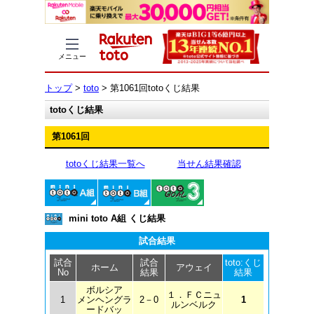
メニュー
トップ
>
toto
> 第1061回totoくじ結果
totoくじ結果
第1061回
totoくじ結果一覧へ
当せん結果確認
minitotoA組
minitotoB組
toto GOAL3
mini toto A組 くじ結果
試合結果
試合
試合
toto:くじ
ホーム
アウェイ
No
結果
結果
ボルシア
１．ＦＣニュ
1
メンヘングラ
2－0
1
ルンベルク
ードバッ