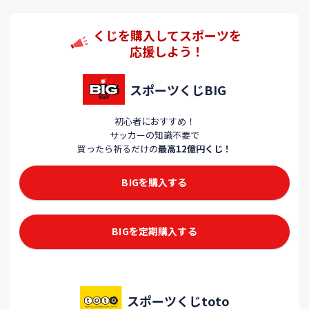
くじを購入してスポーツを
応援しよう！
スポーツくじBIG
初心者におすすめ！
サッカーの知識不要で
買ったら祈るだけの
最高12億円くじ！
BIGを購入する
BIGを定期購入する
スポーツくじtoto