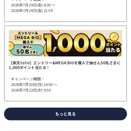
2026年7月24日(金) 8:00
～
2026年7月24日(金) 21:59
【楽天toto】エントリー&MEGA BIGを購入で抽せん50名さまに
1,000ポイント当たる！
キャンペーン期間：
2026年7月20日(月) 10:00
～
2026年7月22日(水) 9:59
もっと見る