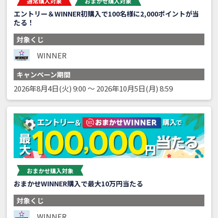
通常購入対象
おまかせ購入対象
エントリー＆WINNER初購入で100名様に2,000ポイントが当
たる！
対象くじ
WINNER
キャンペーン期間
2026年8月4日(火) 9:00 ～ 2026年10月5日(月) 8:59
おまかせ購入対象
おまかせWINNER購入で最大10万円当たる
対象くじ
WINNER