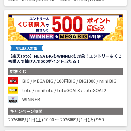
初回購入対象
【楽天toto】MEGA BIGもWINNERも対象！エントリー＆くじ
初購入で抽せんで500ポイント当たる！
対象くじ
BIG / MEGA BIG / 100円BIG / BIG1000 / mini BIG
toto / minitoto / totoGOAL3 / totoGOAL2
WINNER
キャンペーン期間
2026年8月1日(土) 10:00 ～ 2026年9月1日(火) 9:59