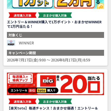
通常購入対象
おまかせ購入対象
エントリー＆WINNER購入で1万ポイント・おまかせWINNER
で2万円当たる！
対象くじ
WINNER
キャンペーン期間
2026年7月17日(金) 9:00 ～ 2026年8月17日(月) 8:59
通常購入対象
おまかせ購入対象
【楽天toto】毎週チャンス！おまかせ優遇！エントリー＆