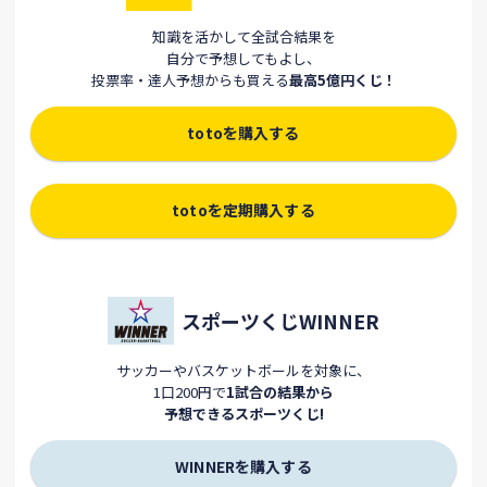
知識を活かして全試合結果を
自分で予想してもよし、
投票率・達人予想からも買える
最高5億円くじ！
totoを購入する
totoを定期購入する
スポーツくじWINNER
サッカーやバスケットボールを対象に、
1口200円で
1試合の結果から
予想できるスポーツくじ!
WINNERを購入する