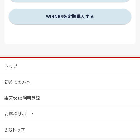
WINNERを定期購入する
トップ
初めての方へ
楽天toto利用登録
お客様サポート
BIGトップ