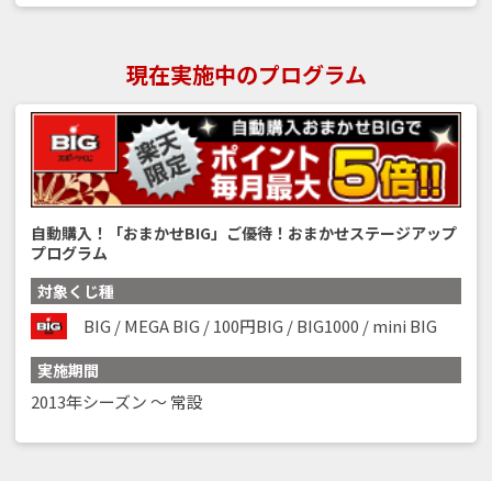
現在実施中のプログラム
自動購入！「おまかせBIG」ご優待！おまかせステージアップ
プログラム
対象くじ種
BIG / MEGA BIG / 100円BIG / BIG1000 / mini BIG
実施期間
2013年シーズン ～ 常設