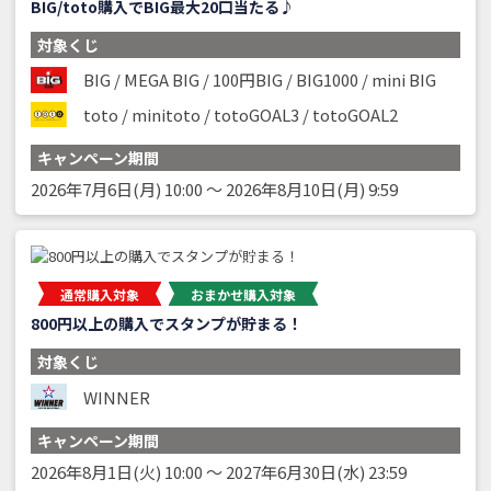
BIG/toto購入でBIG最大20口当たる♪
対象くじ
BIG / MEGA BIG / 100円BIG / BIG1000 / mini BIG
toto / minitoto / totoGOAL3 / totoGOAL2
キャンペーン期間
2026年7月6日(月) 10:00 ～ 2026年8月10日(月) 9:59
通常購入対象
おまかせ購入対象
800円以上の購入でスタンプが貯まる！
対象くじ
WINNER
キャンペーン期間
2026年8月1日(火) 10:00 ～ 2027年6月30日(水) 23:59