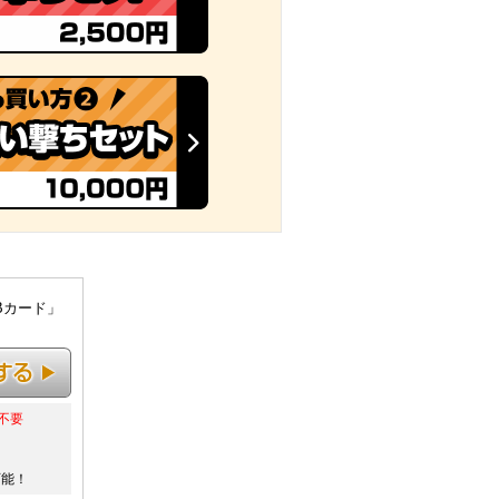
Bカード」
不要
可能！