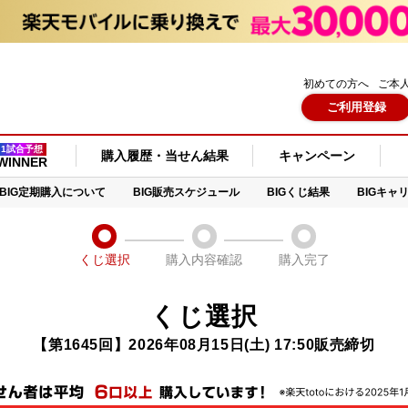
初めての方へ
ご本
ご利用登録
1試合予想
購入履歴・当せん結果
キャンペーン
WINNER
BIG定期購入について
BIG販売スケジュール
BIGくじ結果
BIGキャ
くじ選択
購入内容確認
購入完了
くじ選択
【第1645回】2026年08月15日(土) 17:50販売締切