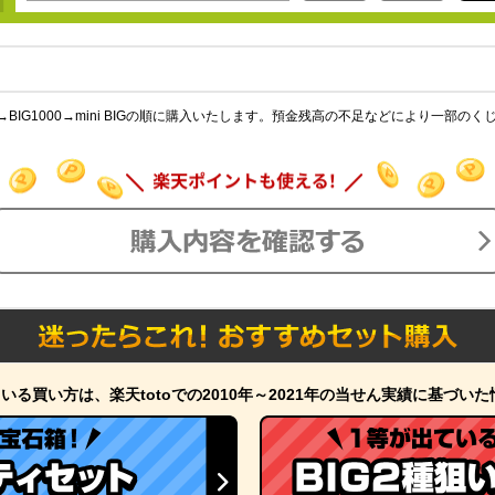
円BIG→BIG1000→mini BIGの順に購入いたします。預金残高の不足などにより一
いる買い方は、楽天totoでの2010年～2021年の当せん実績に基づい