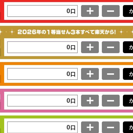
BIG
＋
−
口
MEGA BIG
お持ちのクーポン
＋
−
口
100円 BIG
＋
−
口
BIG1000
＋
−
口
miniBIG
＋
−
口