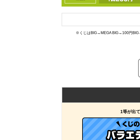
※くじはBIG→MEGA BIG→100
1等が出て