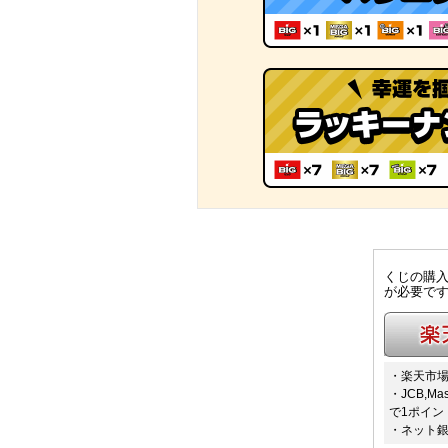
くじの購入
が必要で
楽天カー
・楽天市場
・JCB,Ma
で1ポイン
・ネット