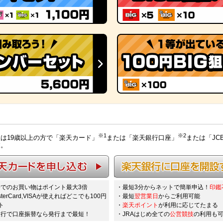
※1
※2
は19歳以上の方で「楽天カード」
または「楽天銀行口座」
または「JC
す。
ドを申し込む
楽天銀行に口座を開設する
でのお買い物はポイント最大3倍
・最短3分からネットで簡単申込！
印鑑
sterCard,VISAが使えればどこでも100円
・最短
翌営業日
からご利用可能
ト
・
楽天ポイント
が利用に応じてたまる
銀行で口座振替なら発行まで最短！
・JRAはじめ全ての
公営競技
の利用も