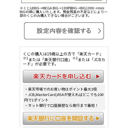
※くじはBIG→MEGA BIG→100円BIG→BIG1000→mini
BIGの順に購入いたします。預金残高の不足などにより一
部のくじのみ購入できない場合がございます。
くじの購入は19歳以上の方で「楽天カード」
※1
※2
または「楽天銀行口座」
または「JCBカ
ード」が必要です。
楽天カードを申し込む
・楽天市場でのお買い物はポイント最大3倍
・JCB,MasterCard,VISAが使えればどこでも100
円で1ポイント
・ネット銀行で口座振替なら発行まで最短！
楽天銀行に口座を開設する