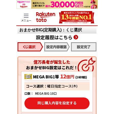
メニュー
おまかせBIG(定期購入)：くじ選択
設定履歴はこちら
くじ選択
設定内容確認
設定完了
億万長者が誕生した
おまかせBIG設定はこれだ！
12
MEGA BIG
1
等
億円
(1609回)
コース選択：
曜日指定コース
(木
)
口数：
MEGA BIG 10口
同じ購入内容を設定する