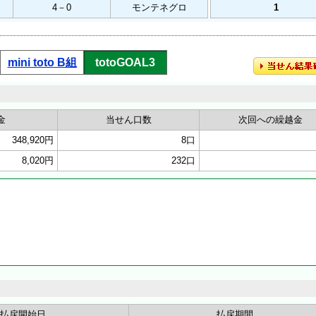
4－0
モンテネグロ
1
mini toto B組
totoGOAL3
金
当せん口数
次回への繰越金
348,920円
8口
8,020円
232口
払戻開始日
払戻期間