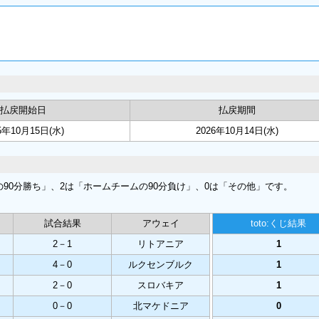
払戻開始日
払戻期間
5年10月15日(水)
2026年10月14日(水)
90分勝ち」、2は「ホームチームの90分負け」、0は「その他」です。
試合結果
アウェイ
toto:くじ結果
2－1
リトアニア
1
4－0
ルクセンブルク
1
2－0
スロバキア
1
0－0
北マケドニア
0