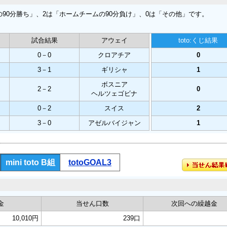
90分勝ち」、2は「ホームチームの90分負け」、0は「その他」です。
試合結果
アウェイ
toto:くじ結果
0－0
クロアチア
0
3－1
ギリシャ
1
ボスニア
2－2
0
ヘルツェゴビナ
0－2
スイス
2
3－0
アゼルバイジャン
1
mini toto B組
totoGOAL3
金
当せん口数
次回への繰越金
10,010円
239口