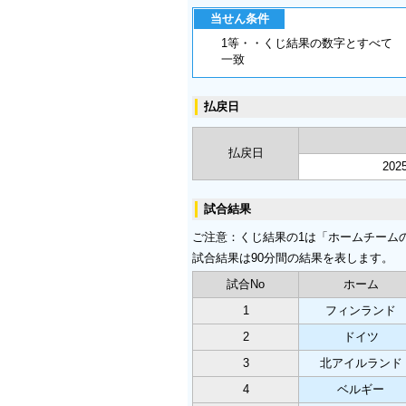
当せん条件
1等・・くじ結果の数字とすべて
一致
払戻日
払戻日
202
試合結果
ご注意：くじ結果の1は「ホームチームの
試合結果は90分間の結果を表します。
試合No
ホーム
1
フィンランド
2
ドイツ
3
北アイルランド
4
ベルギー