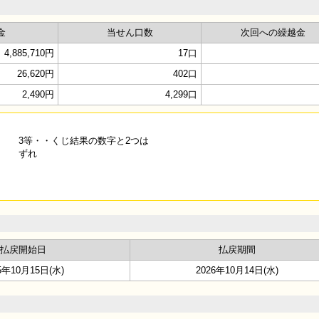
金
当せん口数
次回への繰越金
4,885,710円
17口
26,620円
402口
2,490円
4,299口
3等・・くじ結果の数字と2つは
ずれ
払戻開始日
払戻期間
5年10月15日(水)
2026年10月14日(水)