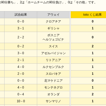
90分勝ち」、2は「ホームチームの90分負け」、0は「その他」です。
試合結果
アウェイ
toto:くじ結果
0－0
クロアチア
0
3－1
ギリシャ
1
ボスニア
2－2
0
ヘルツェゴビナ
0－2
スイス
2
3－0
アゼルバイジャン
1
2－1
リトアニア
1
4－0
ルクセンブルク
1
2－0
スロバキア
1
0－0
北マケドニア
0
4－0
モンテネグロ
1
0－4
オランダ
2
10－0
サンマリノ
1