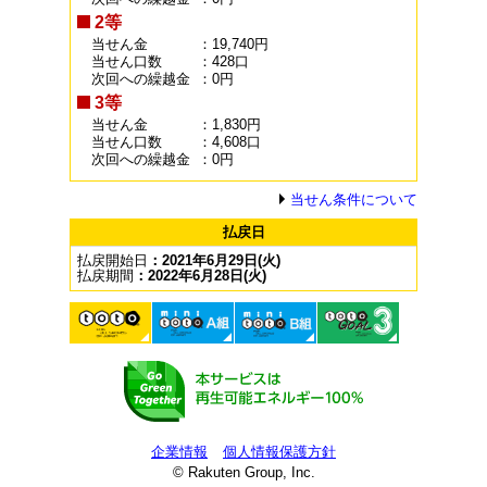
2等
当せん金
：19,740円
当せん口数
：428口
次回への繰越金
：0円
3等
当せん金
：1,830円
当せん口数
：4,608口
次回への繰越金
：0円
当せん条件について
払戻日
払戻開始日
：2021年6月29日(火)
払戻期間
：2022年6月28日(火)
toto
minitotoA組
minitotoB組
toto GOAL3
企業情報
個人情報保護方針
© Rakuten Group, Inc.