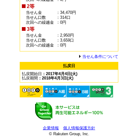
2等
当せん金
：34,470円
当せん口数
：314口
次回への繰越金
：0円
3等
当せん金
：2,950円
当せん口数
：3,659口
次回への繰越金
：0円
当せん条件について
払戻日
払戻開始日
：2017年4月4日(火)
払戻期間
：2018年4月3日(火)
toto
minitotoA組
minitotoB組
toto GOAL3
企業情報
個人情報保護方針
© Rakuten Group, Inc.