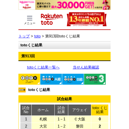
メニュー
トップ
>
toto
> 第913回totoくじ結果
totoくじ結果
第913回
totoくじ結果一覧へ
当せん結果確認
toto
minitotoA組
minitotoB組
toto GOAL3
totoくじ結果
試合結果
試合
試合
toto:くじ
ホーム
アウェイ
No
結果
結果
1
札幌
1－1
Ｃ大阪
0
2
大宮
1－2
磐田
2