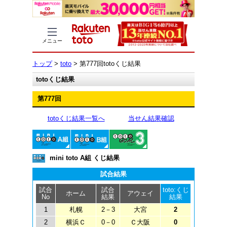
メニュー
トップ
>
toto
> 第777回totoくじ結果
totoくじ結果
第777回
totoくじ結果一覧へ
当せん結果確認
minitotoA組
minitotoB組
toto GOAL3
mini toto A組 くじ結果
試合結果
試合
試合
toto:くじ
ホーム
アウェイ
No
結果
結果
1
札幌
2－3
大宮
2
2
横浜Ｃ
0－0
Ｃ大阪
0