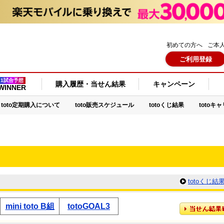
初めての方へ
ご本
ご利用登録
1試合予想
購入履歴・当せん結果
キャンペーン
WINNER
toto定期購入について
toto販売スケジュール
totoくじ結果
totoキ
totoくじ結
mini toto B組
totoGOAL3