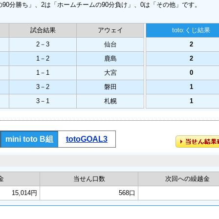
90分勝ち」、2は「ホームチームの90分負け」、0は「その他」です。
試合結果
アウェイ
toto:くじ結果
2－3
仙台
2
1－2
鹿島
2
1－1
大宮
0
3－2
磐田
1
3－1
札幌
1
mini toto B組
totoGOAL3
金
当せん口数
次回への繰越金
15,014円
568口