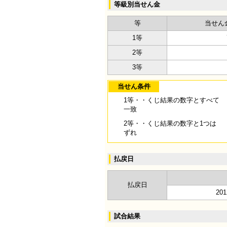
等級別当せん金
等
当せん
1等
2等
3等
当せん条件
1等・・くじ結果の数字とすべて
一致
2等・・くじ結果の数字と1つは
ずれ
払戻日
払戻日
20
試合結果