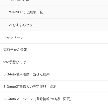
WINNERくじ結果一覧
AIおすすめセット
キャンペーン
高額当せん情報
toto予想ひろば
BIG/toto購入履歴・当せん結果
BIG/toto定期購入の設定履歴・取消
BIG/totoマイページ（登録情報の確認・変更）