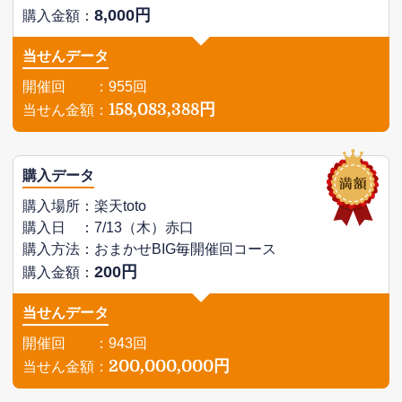
8,000円
購入金額：
当せんデータ
開催回 ：955回
158,083,388円
当せん金額：
購入データ
購入場所：楽天toto
購入日 ：7/13（木）赤口
購入方法：おまかせBIG毎開催回コース
200円
購入金額：
当せんデータ
開催回 ：943回
200,000,000円
当せん金額：