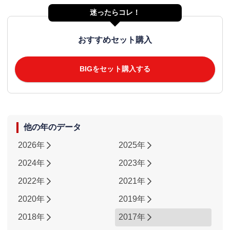
迷ったらコレ！
おすすめセット購入
BIGをセット購入する
他の年のデータ
2026年
2025年
2024年
2023年
2022年
2021年
2020年
2019年
2018年
2017年