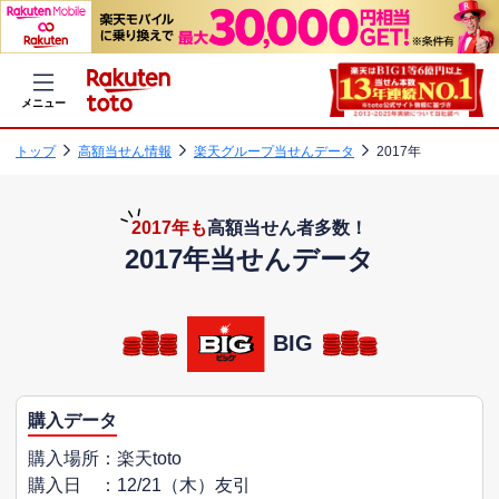
メニュー
トップ
高額当せん情報
楽天グループ当せんデータ
2017年
2017年も
高額当せん者多数！
2017年当せんデータ
BIG
購入データ
購入場所：楽天toto
購入日 ：12/21（木）友引