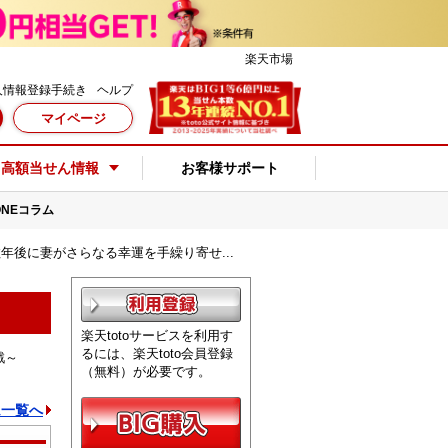
楽天市場
人情報登録手続き
ヘルプ
マイページ
高額当せん情報
お客様サポート
oONEコラム
…数年後に妻がさらなる幸運を手繰り寄せ...
楽天totoサービスを利用す
るには、楽天toto会員登録
戦～
（無料）が必要です。
ム一覧へ