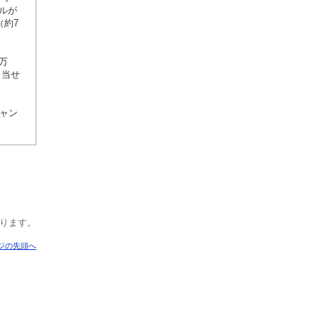
ルが
（約7
万
と当せ
チャン
おります。
ジの先頭へ