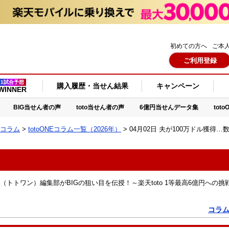
初めての方へ
ご本
ご利用登録
1試合予想
購入履歴・当せん結果
キャンペーン
WINNER
BIG当せん者の声
toto当せん者の声
6億円当せんデータ集
tot
NEコラム
>
totoONEコラム一覧（2026年）
> 04月02日 夫が100万ドル獲得
NE（トトワン）編集部がBIGの狙い目を伝授！～楽天toto 1等最高6億円への挑
コラ