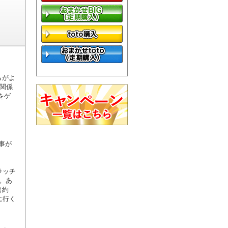
らがよ
関係
をゲ
事が
ラッチ
。あ
（約
に行く
）。