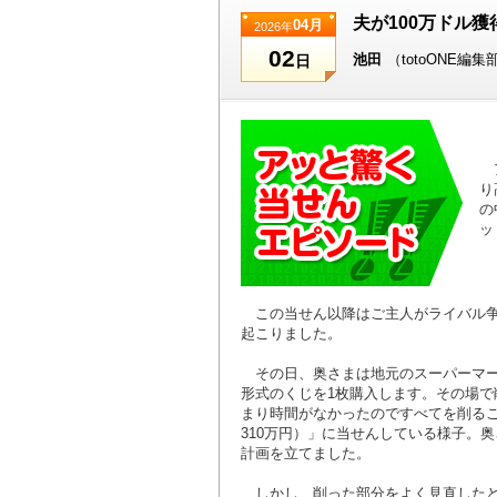
夫が100万ドル
04月
2026年
02
池田
（totoONE編集
日
ア
り
の
ッ
この当せん以降はご主人がライバル争
起こりました。
その日、奥さまは地元のスーパーマー
形式のくじを1枚購入します。その場で
まり時間がなかったのですべてを削る
310万円）」に当せんしている様子。
計画を立てました。
しかし、削った部分をよく見直したとこ