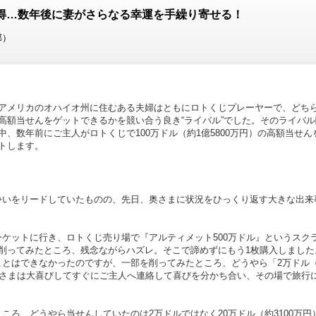
獲得…数年後に妻がさらなる幸運を手繰り寄せる！
部）
メリカのオハイオ州に住むある夫婦はともにロトくじプレーヤーで、どち
高額当せんをゲットできるかを競い合う良き“ライバル”でした。そのライバル
中、数年前にご主人がロトくじで100万ドル（約1億5800万円）の高額当せん
トします。
いをリードしていたものの、先日、奥さまに状況をひっくり返す大きな出来
ケットに行き、ロトくじ売り場で『アルティメット500万ドル』というスク
削ってみたところ、残念ながらハズレ。そこで諦めずにもう1枚購入しました
ことはできなかったのですが、一部を削ってみたところ、どうやら「2万ドル
奥さまは大喜びしてすぐにご主人へ連絡して喜びを分かち合い、その場で旅行
ろ、どうやら当せんしていたのは2万ドルではなく20万ドル（約3100万円