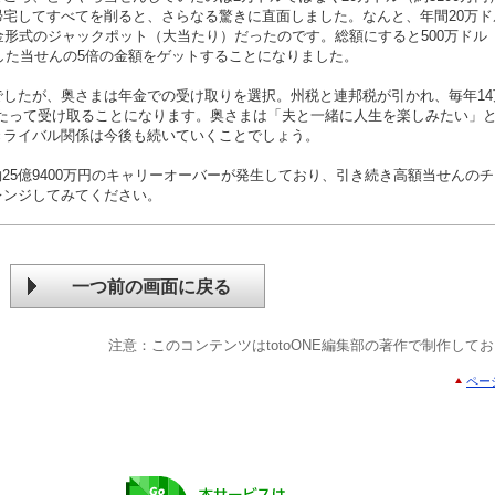
宅してすべてを削ると、さらなる驚きに直面しました。なんと、年間20万ド
金形式のジャックポット（大当たり）だったのです。総額にすると500万ドル
にした当せんの5倍の金額をゲットすることになりました。
したが、奥さまは年金での受け取りを選択。州税と連邦税が引かれ、毎年14
間にわたって受け取ることになります。奥さまは「夫と一緒に人生を楽しみたい」
きライバル関係は今後も続いていくことでしょう。
約25億9400万円のキャリーオーバーが発生しており、引き続き高額当せんの
レンジしてみてください。
一つ前の画面に戻る
注意：このコンテンツはtotoONE編集部の著作で制作して
ペー