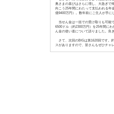
奥さまの喜びはさらに増し、大急ぎで帰
向こう25年間にわたって支払われる年
億9400万円）。数年前にご主人が手
当せん金は一括での受け取りも可能で
6500ドル（約2300万円）を25年
ん金の使い道について語りました。良
さて、次回のBIGは第1620回です。
スがありますので、皆さんもぜひチャ