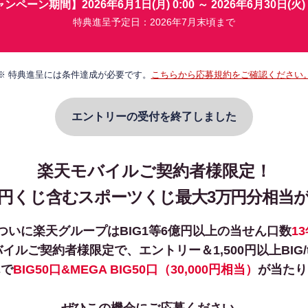
ャンペーン期間】
2026年6月1日(月) 0:00 ～ 2026年6月30日(火) 
特典進呈予定日：2026年7月末頃まで
特典進呈には条件達成が必要です。
こちらから応募規約をご確認ください
エントリーの受付を終了しました
楽天モバイルご契約者様限定！
億円くじ含むスポーツくじ
最大3万円分相当
ついに楽天グループは
BIG1等6億円以上の当せん口数
1
バイルご契約者様限定で、
エントリー＆1,500円以上BIG/
んで
BIG50口&
MEGA BIG50口
（30,000円相当）
が
当たり
ぜひこの機会にご応募ください。