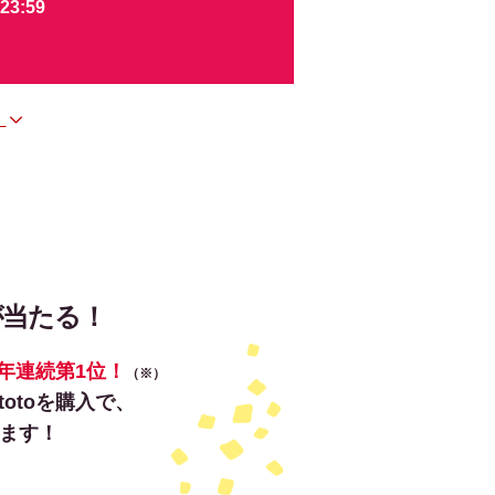
23:59
。
が当たる！
3年連続第
1位！
（※）
totoを購入で、
ます！