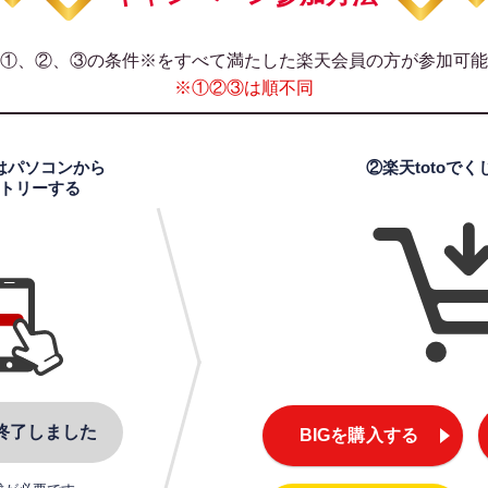
①、②、③の条件※をすべて満たした
楽天会員の方が参加可能
※①②③は順不同
はパソコンから
②楽天totoで
トリーする
終了しました
BIGを購入する