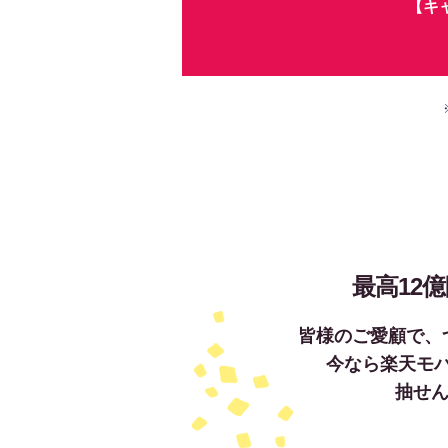
【キ
最高12
皆様のご愛顧で
、
今なら楽天モ
抽せ