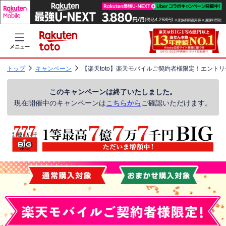
メニュー
トップ
キャンペーン
【楽天toto】楽天モバイルご契約者様限定！エントリー
このキャンペーンは終了いたしました。
現在開催中のキャンペーンは
こちらから
ご確認いただけます。