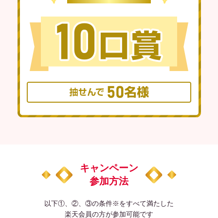
キャンペーン
参加方法
以下①、②、③の条件※をすべて満たした
楽天会員の方が参加可能です