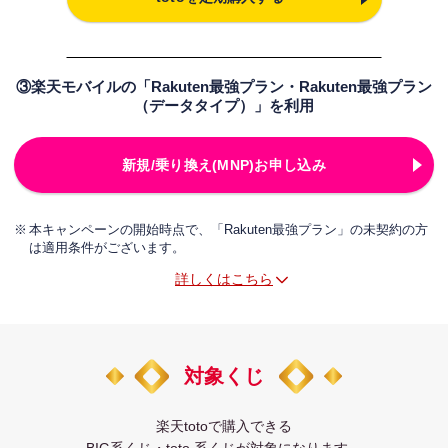
③楽天モバイルの「Rakuten最強プラン・Rakuten最強プラン
（データタイプ）」を利用
新規/乗り換え(MNP)お申し込み
本キャンペーンの開始時点で、「Rakuten最強プラン」の未契約の方
は適用条件がございます。
詳しくはこちら
対象くじ
楽天totoで購入できる