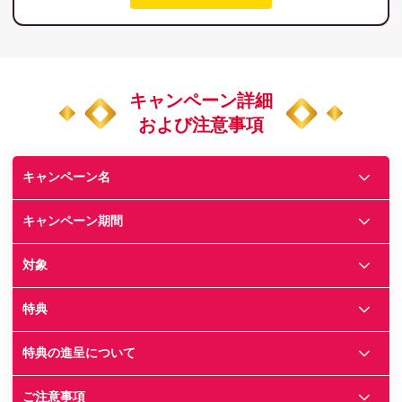
キャンペーン詳細
および注意事項
キャンペーン名
キャンペーン期間
【楽天toto】楽天モバイルご契約者様限定！エントリー
&BIG/totoで購入でスポーツくじ最大7万円分当たる
対象
エントリー期間
2025年11月1日(土) 0:00 ～ 2025年11月30日(日) 23:59まで
特典
BIG/toto購入期間
以下①、②、③の条件をすべて満たした楽天会員の方が対象と
2025年11月1日(土) 0:00 ～ 2025年11月30日(日) 23:59まで
なります。
特典の進呈について
スポーツくじ7万円分セット
(※①②③は順不同)
以下は楽天モバイル（Rakuten最強プラン、またはRakuten
抽せんで5名様にスポーツくじ7万円分相当（BIG100口/MEGA
キャンペーンへのエントリー
最強U-NEXT）未契約の場合
BIG100口/100円BIG100口）を進呈いたします。
ご注意事項
くじの進呈は2025年12月末日までになります。
エントリー期間内に本キャンペーンページでエントリー