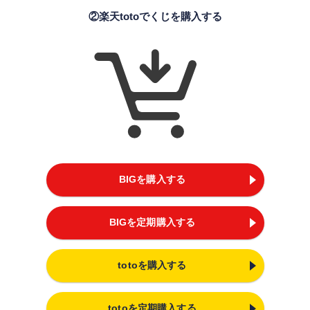
②楽天totoでくじを購入する
BIGを購入する
BIGを定期購入する
totoを購入する
totoを定期購入する