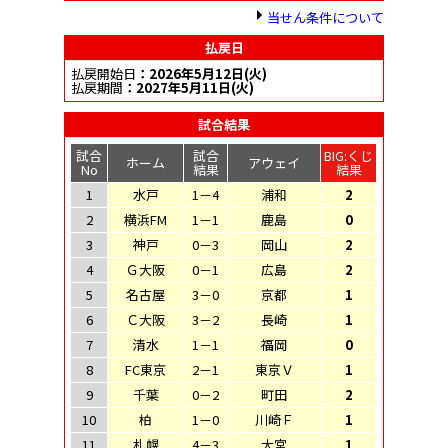
当せん条件について
払戻日
払戻開始日
：2026年5月12日(火)
払戻期間
：2027年5月11日(火)
試合結果
試合
試合
BIG:くじ
ホーム
アウェイ
No
結果
結果
1
水戸
1－4
浦和
2
2
横浜FM
1－1
鹿島
0
3
神戸
0－3
岡山
2
4
Ｇ大阪
0－1
広島
2
5
名古屋
3－0
京都
1
6
Ｃ大阪
3－2
長崎
1
7
清水
1－1
福岡
0
8
FC東京
2－1
東京Ｖ
1
9
千葉
0－2
町田
2
10
柏
1－0
川崎Ｆ
1
11
札幌
4－3
大宮
1