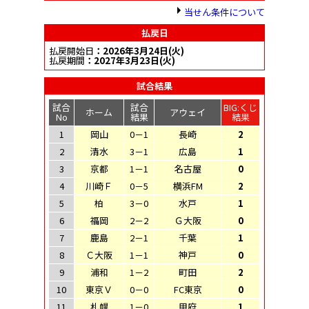
当せん条件について
払戻日
払戻開始日
：2026年3月24日(火)
払戻期間
：2027年3月23日(火)
試合結果
試合
試合
BIG:くじ
ホーム
アウェイ
No
結果
結果
1
岡山
0－1
長崎
2
2
清水
3－1
広島
1
3
京都
1－1
名古屋
0
4
川崎Ｆ
0－5
横浜FM
2
5
柏
3－0
水戸
1
6
福岡
2－2
Ｇ大阪
0
7
鹿島
2－1
千葉
1
8
Ｃ大阪
1－1
神戸
0
9
浦和
1－2
町田
2
10
東京Ｖ
0－0
FC東京
0
11
札幌
1－0
甲府
1