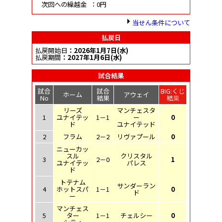
次回への繰越金
：0円
当せん条件について
払戻日
払戻開始日
：2026年1月7日(水)
払戻期間
：2027年1月6日(水)
試合結果
試合
試合
BIG:くじ
ホーム
アウェイ
No
結果
結果
リーズ
マンチェスタ
1
ユナイテッ
1－1
ー
0
ド
ユナイテッド
2
フラム
2－2
リヴァプール
0
ニューカッ
スル
クリスタル
3
2－0
1
ユナイテッ
パレス
ド
トテナム
サンダーラン
4
ホットスパ
1－1
0
ド
ー
マンチェス
5
ター
1－1
チェルシー
0