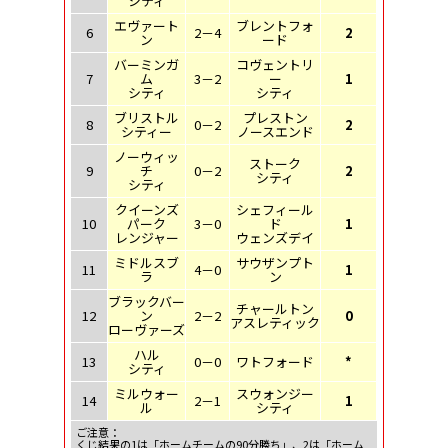
シティ
エヴァート
ブレントフォ
6
2－4
2
ン
ード
バーミンガ
コヴェントリ
7
ム
3－2
ー
1
シティ
シティ
ブリストル
プレストン
8
0－2
2
シティー
ノースエンド
ノーウィッ
ストーク
9
チ
0－2
2
シティ
シティ
クイーンズ
シェフィール
10
パーク
3－0
ド
1
レンジャー
ウェンズデイ
ミドルスブ
サウザンプト
11
4－0
1
ラ
ン
ブラックバー
チャールトン
12
ン
2－2
0
アスレティック
ローヴァーズ
ハル
13
0－0
ワトフォード
*
シティ
ミルウォー
スウォンジー
14
2－1
1
ル
シティ
ご注意：
くじ結果の1は「ホームチームの90分勝ち」、2は「ホーム