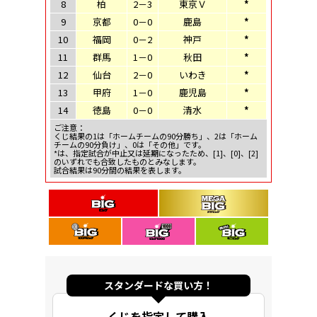
8
柏
2－3
東京Ｖ
*
9
京都
0－0
鹿島
*
10
福岡
0－2
神戸
*
11
群馬
1－0
秋田
*
12
仙台
2－0
いわき
*
13
甲府
1－0
鹿児島
*
14
徳島
0－0
清水
*
ご注意：
くじ結果の1は「ホームチームの90分勝ち」、2は「ホーム
チームの90分負け」、0は「その他」です。
*は、指定試合が中止又は延期になったため、[1]、[0]、[2]
のいずれでも合致したものとみなします。
試合結果は90分間の結果を表します。
スタンダードな買い方！
くじを指定して購入