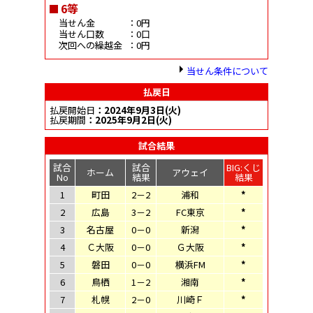
6等
当せん金
：0円
当せん口数
：0口
次回への繰越金
：0円
当せん条件について
払戻日
払戻開始日
：2024年9月3日(火)
払戻期間
：2025年9月2日(火)
試合結果
試合
試合
BIG:くじ
ホーム
アウェイ
No
結果
結果
1
町田
2－2
浦和
*
2
広島
3－2
FC東京
*
3
名古屋
0－0
新潟
*
4
Ｃ大阪
0－0
Ｇ大阪
*
5
磐田
0－0
横浜FM
*
6
鳥栖
1－2
湘南
*
7
札幌
2－0
川崎Ｆ
*