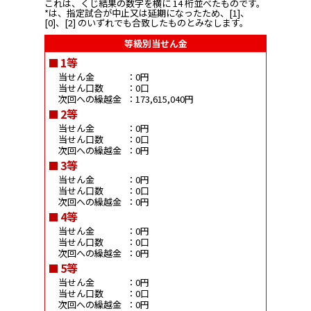
これは、くじ結果の数字を横に 14 桁並べたものです。
*は、指定試合が中止又は延期になったため、[1]、
[0]、[2] のいずれでも合致したものとみなします。
等級別当せん金
1等
当せん金
：0円
当せん口数
：0口
次回への繰越金
：173,615,040円
2等
当せん金
：0円
当せん口数
：0口
次回への繰越金
：0円
3等
当せん金
：0円
当せん口数
：0口
次回への繰越金
：0円
4等
当せん金
：0円
当せん口数
：0口
次回への繰越金
：0円
5等
当せん金
：0円
当せん口数
：0口
次回への繰越金
：0円