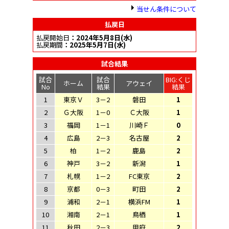
当せん条件について
払戻日
払戻開始日
：2024年5月8日(水)
払戻期間
：2025年5月7日(水)
試合結果
試合
試合
BIG:くじ
ホーム
アウェイ
No
結果
結果
1
東京Ｖ
3－2
磐田
1
2
Ｇ大阪
1－0
Ｃ大阪
1
3
福岡
1－1
川崎Ｆ
0
4
広島
2－3
名古屋
2
5
柏
1－2
鹿島
2
6
神戸
3－2
新潟
1
7
札幌
1－2
FC東京
2
8
京都
0－3
町田
2
9
浦和
2－1
横浜FM
1
10
湘南
2－1
鳥栖
1
11
秋田
2－3
甲府
2