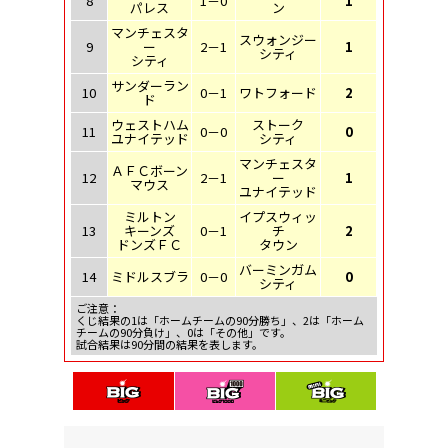
8
1－0
1
パレス
ン
マンチェスタ
スウォンジー
9
ー
2－1
1
シティ
シティ
サンダーラン
10
0－1
ワトフォード
2
ド
ウェストハム
ストーク
11
0－0
0
ユナイテッド
シティ
マンチェスタ
ＡＦＣボーン
12
2－1
ー
1
マウス
ユナイテッド
ミルトン
イプスウィッ
13
キーンズ
0－1
チ
2
ドンズＦＣ
タウン
バーミンガム
14
ミドルスブラ
0－0
0
シティ
ご注意：
くじ結果の1は「ホームチームの90分勝ち」、2は「ホーム
チームの90分負け」、0は「その他」です。
試合結果は90分間の結果を表します。