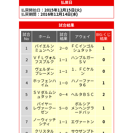
払戻日
払戻開始日
：2015年12月15日(火)
払戻期間
：2016年12月14日(水)
試合結果
試合
試合
BIG:くじ
ホーム
アウェイ
No
結果
結果
バイエルン
ＦＣインゴル
1
2－0
1
ミュンヘン
シュタット
ＶｆＬヴォル
ハンブルガー
2
1－1
0
フスブルク
ＳＶ
ヴェルダー
１．ＦＣケル
3
1－1
0
ブレーメン
ン
ホッフェンハ
ハノーファー
4
1－0
1
イム
９６
ＳＶダルムシ
5
0－4
ヘルタＢＳＣ
2
ュタット
バイヤー
ボルシア
6
レヴァークー
5－0
メンヘングラ
1
ゼン
ードバッ
ノーウィッチ
7
1－1
エヴァートン
0
シティ
クリスタル
サウザンプト