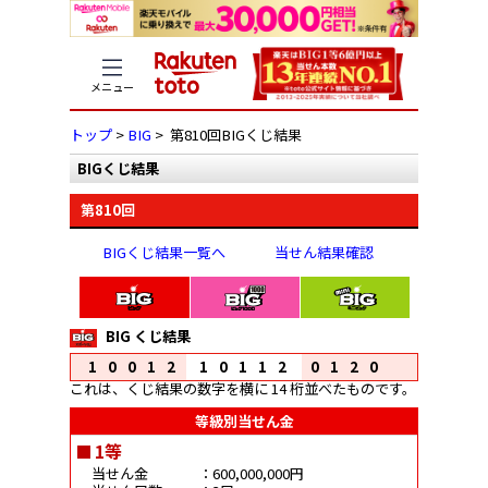
メニュー
トップ
>
BIG
> 第810回BIGくじ結果
BIGくじ結果
第810回
BIGくじ結果一覧へ
当せん結果確認
BIG くじ結果
10012
10112
0120
これは、くじ結果の数字を横に 14 桁並べたものです。
等級別当せん金
1等
当せん金
：600,000,000円