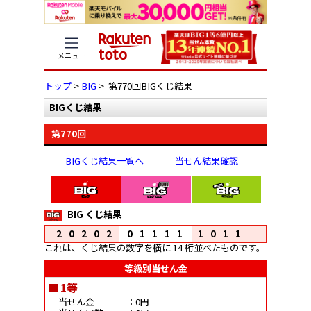
メニュー
トップ
>
BIG
> 第770回BIGくじ結果
BIGくじ結果
第770回
BIGくじ結果一覧へ
当せん結果確認
BIG くじ結果
20202
01111
1011
これは、くじ結果の数字を横に 14 桁並べたものです。
等級別当せん金
1等
当せん金
：0円