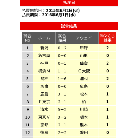
払戻日
払戻開始日
：2015年6月2日(火)
払戻期間
：2016年6月1日(水)
試合結果
試合
試合
BIG:くじ
ホーム
アウェイ
No
結果
結果
1
新潟
0－2
甲府
2
2
名古屋
0－0
山形
0
3
神戸
0－1
仙台
2
4
横浜Ｍ
1－1
Ｇ大阪
0
5
鳥栖
1－6
浦和
2
6
湘南
0－0
広島
0
7
鹿島
3－1
松本
1
8
Ｆ東京
2－1
柏
1
9
清水
5－2
川崎
1
10
東京Ｖ
3－2
栃木
1
11
京都
2－1
熊本
1
12
徳島
2－2
磐田
0