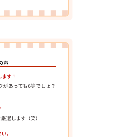
の声
します！
クがあっても6等でしょ？
？
を厳選します（笑）
さい。