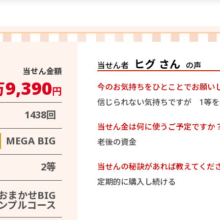
ヒグ さん
当せん者
の声
当せん金額
9,390
万
今のお気持ちをひとことでお願い
円
信じられない気持ちですが 1等
1438回
当せん金は何に使うご予定ですか
MEGA BIG
老後の資金
2等
当せんの秘訣があれば教えてくだ
定期的に購入し続ける
おまかせBIG
ンプルコース