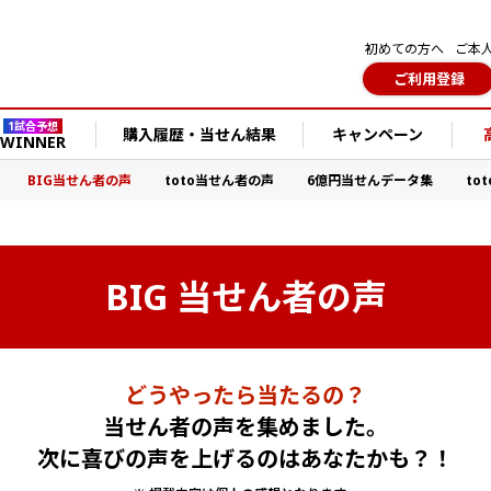
初めての方へ
ご本
ご利用登録
1試合予想
購入履歴・当せん結果
キャンペーン
WINNER
BIG当せん者の声
toto当せん者の声
6億円当せんデータ集
to
BIG 当せん者の声
どうやったら当たるの？
当せん者の声を集めました。
次に喜びの声を上げるのはあなたかも？！