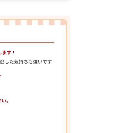
します！
を逃した気持ちも強いです
？
さい。