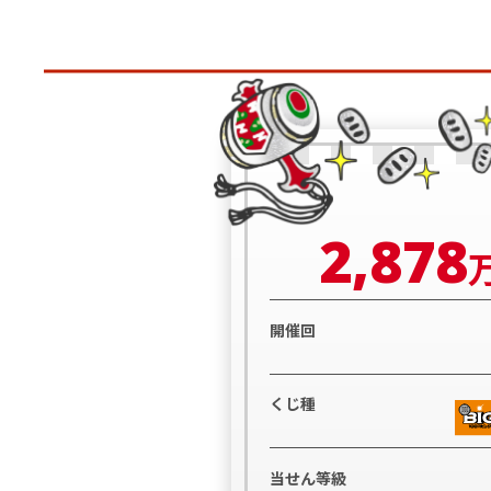
2,878
開催回
くじ種
当せん等級