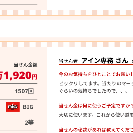
アイン専務 さん
当せん者
当せん金額
1,920
万
今のお気持ちをひとことでお願い
円
ビックリしてます。当たりのマー
1507回
ぐらいの気持ちでしたので、、、
当せん金は何に使うご予定ですか
BIG
大切に使います。これから使い道
2等
当せんの秘訣があれば教えてくだ