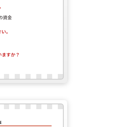
？
の資金
さい。
いますか？
声