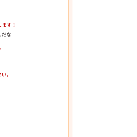
します！
んだな
？
さい。