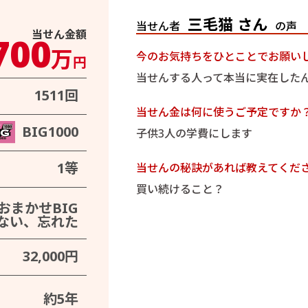
三毛猫 さん
当せん者
の声
当せん金額
700
万
今のお気持ちをひとことでお願い
円
当せんする人って本当に実在した
1511回
当せん金は何に使うご予定ですか
BIG1000
子供3人の学費にします
1等
当せんの秘訣があれば教えてくだ
買い続けること？
おまかせBIG
ない、忘れた
32,000円
約5年