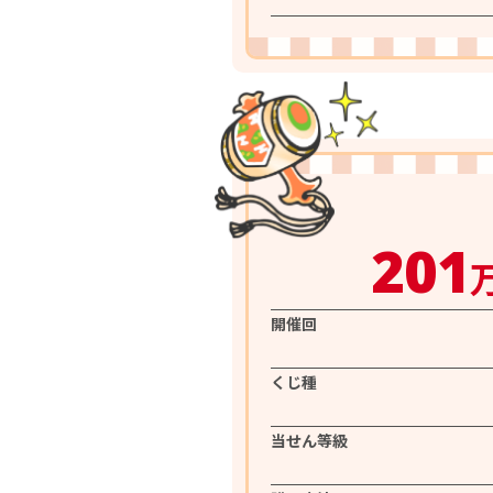
201
開催回
くじ種
当せん等級