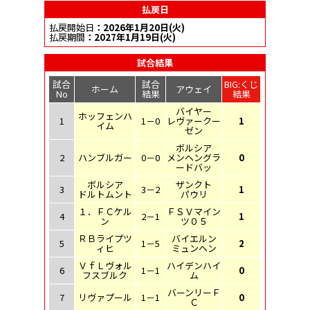
払戻日
払戻開始日
：2026年1月20日(火)
払戻期間
：2027年1月19日(火)
試合結果
試合
試合
BIG:くじ
ホーム
アウェイ
No
結果
結果
バイヤー
ホッフェンハ
1
1－0
レヴァークー
1
イム
ゼン
ボルシア
2
ハンブルガー
0－0
メンヘングラ
0
ードバッ
ボルシア
ザンクト
3
3－2
1
ドルトムント
パウリ
１．ＦＣケル
ＦＳＶマイン
4
2－1
1
ン
ツ０５
ＲＢライプツ
バイエルン
5
1－5
2
ィヒ
ミュンヘン
ＶｆＬヴォル
ハイデンハイ
6
1－1
0
フスブルク
ム
バーンリーＦ
7
リヴァプール
1－1
0
Ｃ