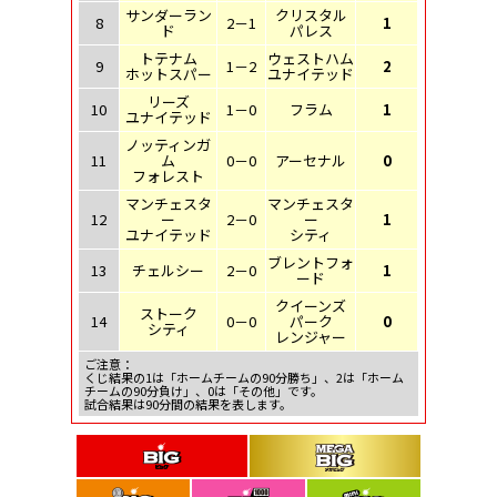
サンダーラン
クリスタル
8
2－1
1
ド
パレス
トテナム
ウェストハム
9
1－2
2
ホットスパー
ユナイテッド
リーズ
10
1－0
フラム
1
ユナイテッド
ノッティンガ
11
ム
0－0
アーセナル
0
フォレスト
マンチェスタ
マンチェスタ
12
ー
2－0
ー
1
ユナイテッド
シティ
ブレントフォ
13
チェルシー
2－0
1
ード
クイーンズ
ストーク
14
0－0
パーク
0
シティ
レンジャー
ご注意：
くじ結果の1は「ホームチームの90分勝ち」、2は「ホーム
チームの90分負け」、0は「その他」です。
試合結果は90分間の結果を表します。